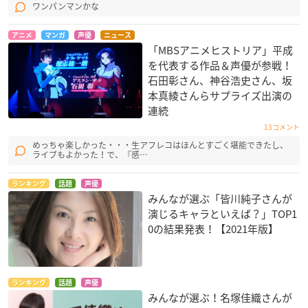
ワンパンマンかな
アニメ
マンガ
声優
ニュース
「MBSアニメヒストリア」平成
を代表する作品＆声優が参戦！
石田彰さん、神谷浩史さん、坂
本真綾さんらサプライズ出演の
連続
13コメント
めっちゃ楽しかった・・・生アフレコはほんとすごく堪能できたし、
ライブもよかった！で、『感…
ランキング
話題
声優
みんなが選ぶ「皆川純子さんが
演じるキャラといえば？」TOP1
0の結果発表！【2021年版】
ランキング
話題
声優
みんなが選ぶ！名塚佳織さんが