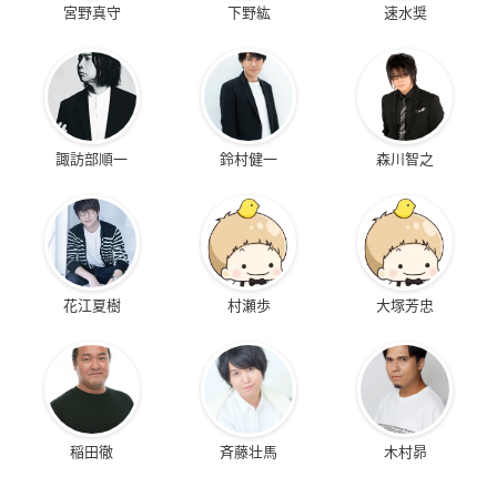
宮野真守
下野紘
速水奨
諏訪部順一
鈴村健一
森川智之
花江夏樹
村瀬歩
大塚芳忠
稲田徹
斉藤壮馬
木村昴