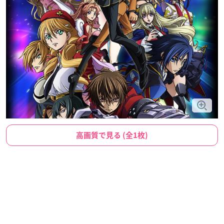
高画質で見る (全1枚)