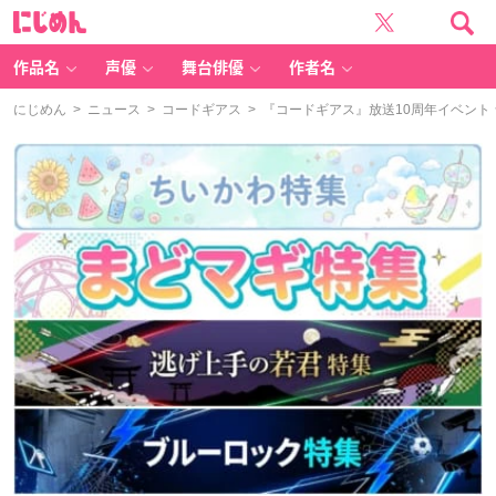
に
じ
め
ん
作品名
声優
舞台俳優
作者名
にじめん
>
ニュース
>
コードギアス
> 『コードギアス​』放送10周年​イベ