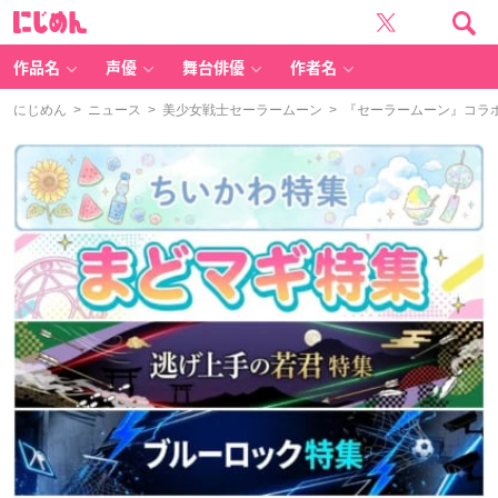
に
じ
め
ん
作品名
声優
舞台俳優
作者名
にじめん
>
ニュース
>
美少女戦士セーラームーン
> 『セーラームーン』コラ