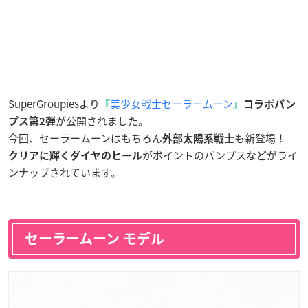
SuperGroupiesより
『
美少女戦士セーラームーン
』
コラボパン
が公開されました。
プス第2弾
今回、セーラームーンはもちろん
も新登場！
外部太陽系戦士
がポイントのパンプスなどがライ
クリアに輝くダイヤのヒール
ンナップされています。
セーラームーン モデル