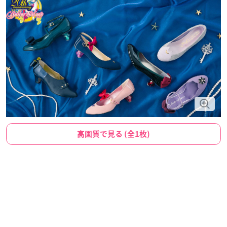
高画質で見る (全1枚)