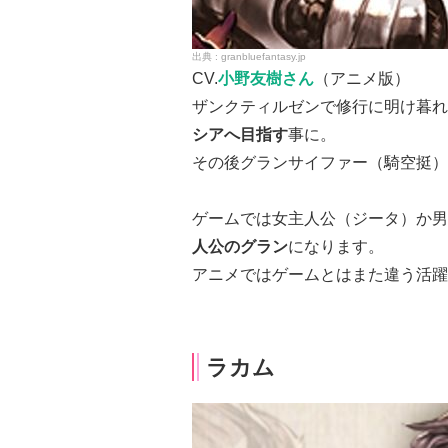
granbluefantasy.jp
CV.
小野友樹さん
（アニメ版）
ザンクティルゼンで修行に明け暮れ
シアへ目指す
事に。
その後グランサイファー（騎空挺）
ゲームでは女主人公（ジータ）か男
人公のグラン
になります。
アニメではゲームとはまた違う活躍
ラカム