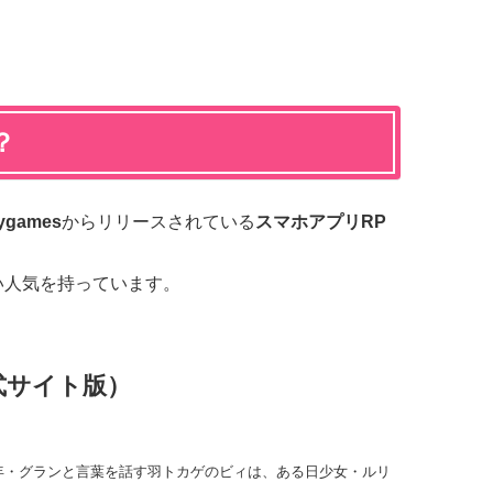
？
ygames
からリリースされている
スマホアプリRP
い人気を持っています。
式サイト版）
年・グランと言葉を話す羽トカゲのビィは、ある日少女・ルリ