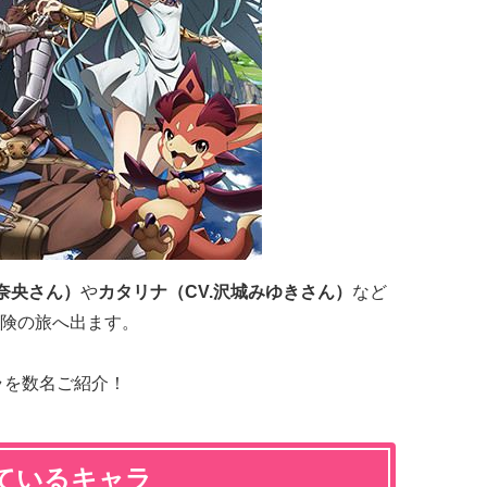
山奈央さん）
や
カタリナ（CV.沢城みゆきさん）
など
険の旅へ出ます。
ラを数名ご紹介！
ているキャラ