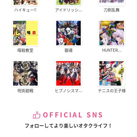
ハイキュー!!
アイドリッシ...
刀剣乱舞
暗殺教室
銀魂
HUNTER...
呪術廻戦
ヒプノシスマ...
テニスの王子様
OFFICIAL SNS
フォローしてより楽しいオタクライフ！