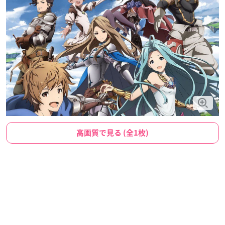
高画質で見る (全1枚)