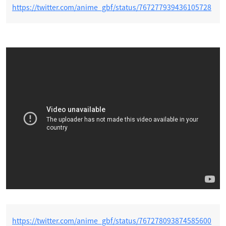
https://twitter.com/anime_gbf/status/767277939436105728
https://twitter.com/anime_gbf/status/767278093874585600