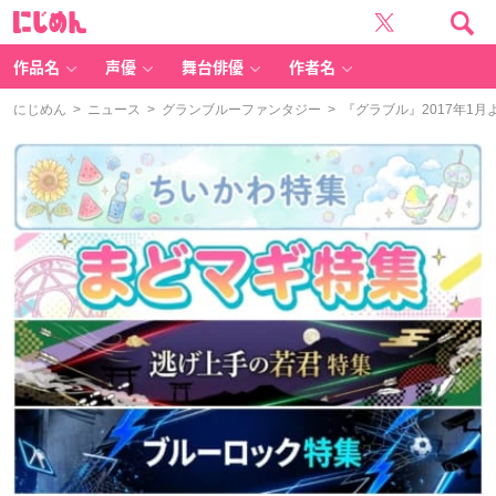
に
じ
め
ん
作品名
声優
舞台俳優
作者名
にじめん
>
ニュース
>
グランブルーファンタジー
> 『グラブル』2017年1月よ