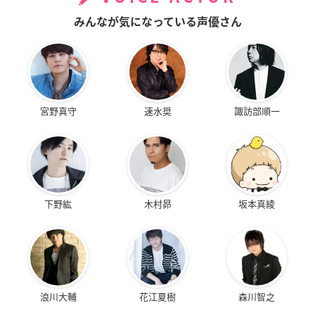
みんなが気になっている声優さん
宮野真守
速水奨
諏訪部順一
下野紘
木村昴
坂本真綾
浪川大輔
花江夏樹
森川智之