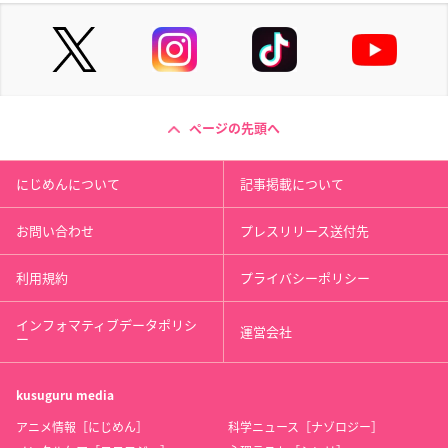
ページの先頭へ
にじめんについて
記事掲載について
お問い合わせ
プレスリリース送付先
利用規約
プライバシーポリシー
インフォマティブデータポリシ
運営会社
ー
kusuguru
media
アニメ情報［にじめん］
科学ニュース［ナゾロジー］