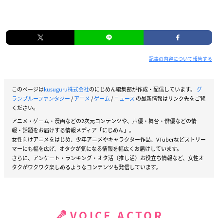
記事の内容について報告する
このページは
kusuguru株式会社
のにじめん編集部が作成・配信しています。
グ
ランブルーファンタジー
/
アニメ
/
ゲーム
/
ニュース
の最新情報はリンク先をご覧
ください。
アニメ・ゲーム・漫画などの2次元コンテンツや、声優・舞台・俳優などの情
報・話題をお届けする情報メディア「にじめん」。
女性向けアニメをはじめ、少年アニメやキャラクター作品、VTuberなどストリー
マーにも幅を広げ、オタクが気になる情報を幅広くお届けしています。
さらに、アンケート・ランキング・オタ活（推し活）お役立ち情報など、女性オ
タクがワクワク楽しめるようなコンテンツも発信しています。
VOICE ACTOR