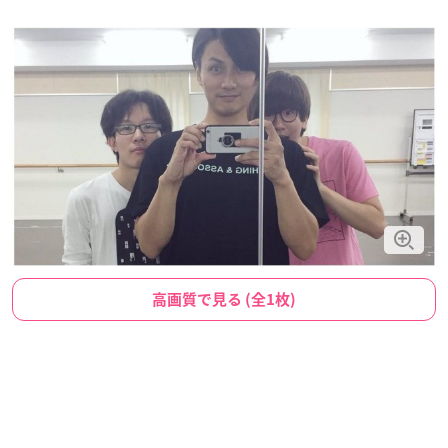
高画質で見る (全1枚)