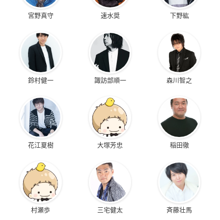
宮野真守
速水奨
下野紘
鈴村健一
諏訪部順一
森川智之
花江夏樹
大塚芳忠
稲田徹
村瀬歩
三宅健太
斉藤壮馬