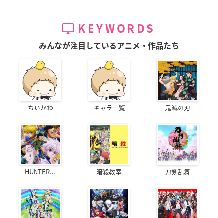
KEYWORDS
みんなが注目しているアニメ・作品たち
ちいかわ
キャラ一覧
鬼滅の刃
HUNTER...
暗殺教室
刀剣乱舞