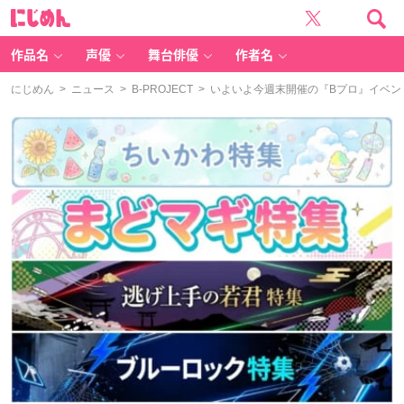
に
じ
め
ん
作品名
声優
舞台俳優
作者名
にじめん
>
ニュース
>
B-PROJECT
> いよいよ今週末開催の『Bプロ』イベン