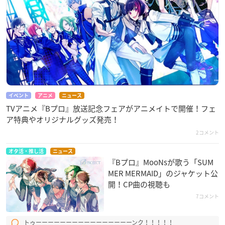
イベント
アニメ
ニュース
TVアニメ『Bプロ』放送記念フェアがアニメイトで開催！フェ
ア特典やオリジナルグッズ発売！
2コメント
オタ活・推し活
ニュース
『Bプロ』MooNs​が歌う「SUM
MER MERMAID」のジャケット公
開！CP曲の視聴も
7コメント
トゥーーーーーーーーーーーーーーーーンク！！！！！