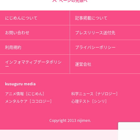
ページの先頭へ
にじめんについて
記事掲載について
お問い合わせ
プレスリリース送付先
利用規約
プライバシーポリシー
インフォマティブデータポリシ
運営会社
ー
kusuguru
media
アニメ情報［にじめん］
科学ニュース［ナゾロジー］
メンタルケア［ココロジー］
心理テスト［シンリ］
Copyright 2013 nijimen.