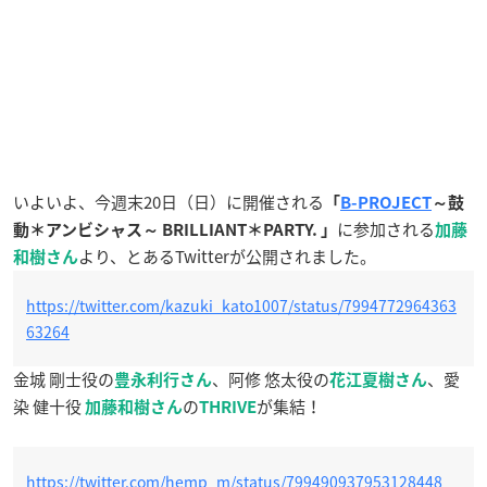
いよいよ、今週末20日（日）に開催される
「
B-PROJECT
～鼓
に参加される
動＊アンビシャス～ BRILLIANT＊PARTY. 」
加藤
より、とあるTwitterが公開されました。
和樹さん
https://twitter.com/kazuki_kato1007/status/7994772964363
63264
金城 剛士役の
、阿修 悠太役の
、愛
豊永利行さん
花江夏樹さん
染 健十役
の
が集結！
加藤和樹さん
THRIVE
https://twitter.com/hemp_m/status/799490937953128448