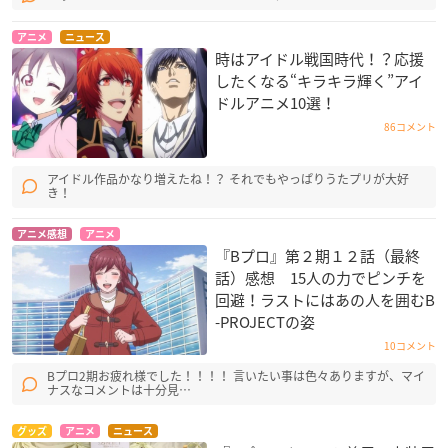
アニメ
ニュース
時はアイドル戦国時代！？応援
したくなる“キラキラ輝く”アイ
ドルアニメ10選！
86コメント
アイドル作品かなり増えたね！？ それでもやっぱりうたプリが大好
き！
アニメ感想
アニメ
『Bプロ』第２期１２話（最終
話）感想 15人の力でピンチを
回避！ラストにはあの人を囲むB
-PROJECTの姿
10コメント
Bプロ2期お疲れ様でした！！！！ 言いたい事は色々ありますが、マイ
ナスなコメントは十分見…
グッズ
アニメ
ニュース