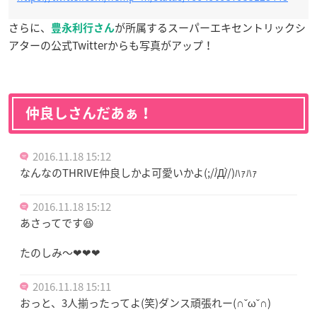
さらに、
が所属するスーパーエキセントリックシ
豊永利行さん
アターの公式Twitterからも写真がアップ！
仲良しさんだあぁ！
2016.11.18 15:12
なんなのTHRIVE仲良しかよ可愛いかよ(;//́Д/̀/)ﾊｧﾊｧ
2016.11.18 15:12
あさってです😆
たのしみ〜❤︎❤︎❤︎
2016.11.18 15:11
おっと、3人揃ったってよ(笑)ダンス頑張れー(∩ˇωˇ∩)