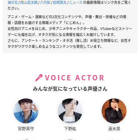
滅の刃
/
西山宏太朗
/
八代拓
/
岩崎諒太
/
ニュース
の最新情報はリンク先をご覧く
ださい。
アニメ・ゲーム・漫画などの2次元コンテンツや、声優・舞台・俳優などの情
報・話題をお届けする情報メディア「にじめん」。
女性向けアニメをはじめ、少年アニメやキャラクター作品、VTuberなどストリー
マーにも幅を広げ、オタクが気になる情報を幅広くお届けしています。
さらに、アンケート・ランキング・オタ活（推し活）お役立ち情報など、女性オ
タクがワクワク楽しめるようなコンテンツも発信しています。
VOICE ACTOR
みんなが気になっている声優さん
宮野真守
下野紘
速水奨