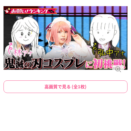
高画質で見る (全1枚)