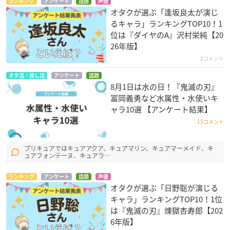
ランキング
アンケート
話題
声優
オタクが選ぶ「逢坂良太が演じ
るキャラ」ランキングTOP10！1
位は『ダイヤのA』沢村栄純【20
26年版】
2コメント
オタ活・推し活
アンケート
話題
8月1日は水の日！『鬼滅の刃』
冨岡義勇など水属性・水使いキ
ャラ10選 【アンケート結果】
15コメント
プリキュアではキュアアクア、キュアマリン、キュアマーメイド、キ
ュアフォンテーヌ、キュアラ…
ランキング
アンケート
話題
声優
オタクが選ぶ「日野聡が演じる
キャラ」ランキングTOP10！1位
は『鬼滅の刃』煉󠄁獄杏寿郎【202
6年版】