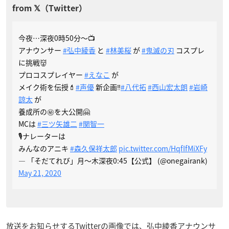
今夜…深夜0時50分〜📺
アナウンサー
#弘中綾香
と
#林美桜
が
#鬼滅の刃
コスプレ
に挑戦👹
プロコスプレイヤー
#えなこ
が
メイク術を伝授💄
#声優
新企画‼️
#八代拓
#西山宏太朗
#岩崎
諒太
が
養成所の㊙️を大公開🤗
MCは
#三ツ矢雄二
#関智一
🎙ナレーターは
みんなのアニキ
#森久保祥太郎
pic.twitter.com/HqfIfMiXFy
— 「そだてれび」月〜木深夜0:45【公式】 (@onegairank)
May 21, 2020
放送をお知らせするTwitterの画像では、弘中綾香アナウンサ