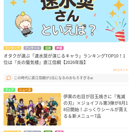
ランキング
アンケート
話題
声優
オタクが選ぶ「速水奨が演じるキャラ」ランキングTOP10！1
位は『炎の蜃気楼』直江信綱【2026年版】
14コメント
この時代に直江信綱が1位になるのおもろすぎるw
フェア
ニュース
伊黒の右目が目玉焼きに『鬼滅
の刃』×ジョイフル第3弾が8月1
8日開始！ぷっくりシールが貰え
る＆新メニュー7品