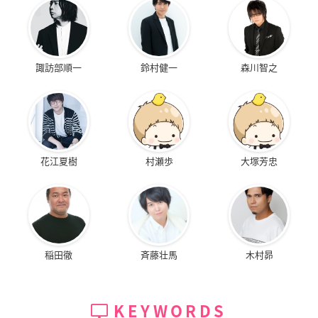
諏訪部順一
鈴村健一
森川智之
花江夏樹
村瀬歩
大塚芳忠
稲田徹
斉藤壮馬
木村昴
KEYWORDS