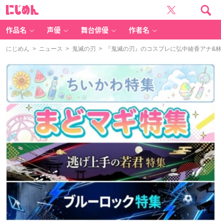
に
じ
め
ん
作品名
声優
舞台俳優
作者名
にじめん
>
ニュース
>
鬼滅の刃
> 『鬼滅の刃』のコスプレに弘中綾香アナ&