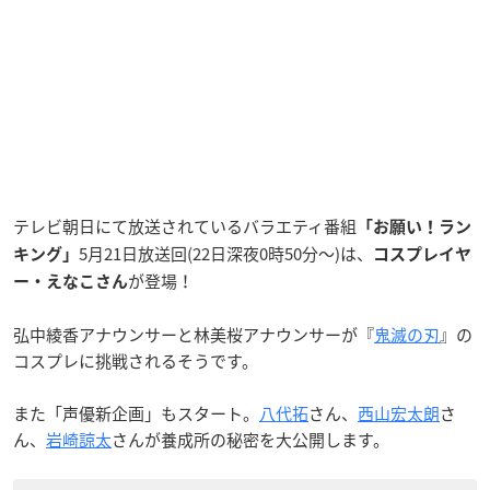
テレビ朝日にて放送されているバラエティ番組
「お願い！ラン
5月21日放送回(22日深夜0時50分〜)は、
キング」
コスプレイヤ
が登場！
ー・えなこさん
弘中綾香アナウンサーと林美桜アナウンサーが『
鬼滅の刃
』の
コスプレに挑戦されるそうです。
また「声優新企画」もスタート。
八代拓
さん、
西山宏太朗
さ
ん、
岩崎諒太
さんが養成所の秘密を大公開します。