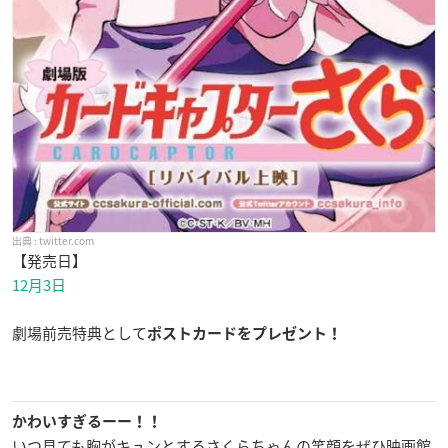
twitter.com
【発売日】
12月3日
劇場前売特典として
ポストカードをプレゼント！
かわいすぎるーー！！
いつ見ても胸がキュンとするさくらちゃんの笑顔をぜひ映画館