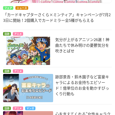
フェア
ニュース
「カードキャプターさくら×ミンティア」キャンペーンが7月2
3日に開始！2個購入でカードミラー全5種がもらえる
話題
アニメ
気分が上がるアニソン26選！神
曲たちで休み明けの憂鬱気分を
吹きとばせ
話題
アニメ
跡部景吾・鈴木園子など富豪キ
ャラによるお金持ちエピソー
ド！億単位のお金を動かすびっ
くり行動も
話題
アニメ
マンガ
心を支えてくれる“女性キャラク