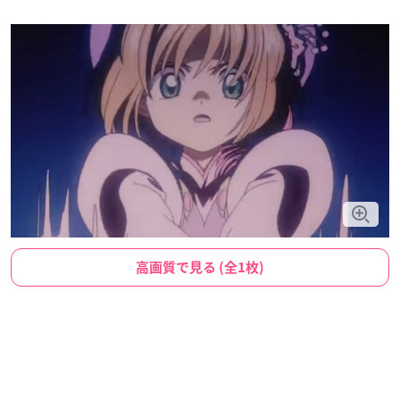
高画質で見る (全1枚)