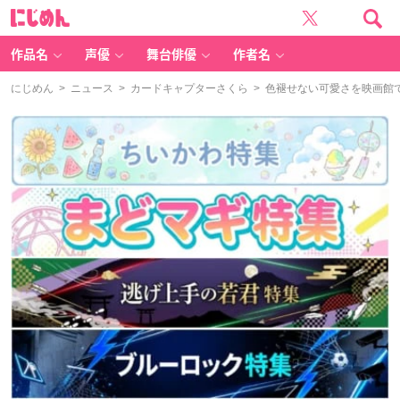
に
じ
め
ん
作品名
声優
舞台俳優
作者名
にじめん
>
ニュース
>
カードキャプターさくら
> 色褪せない可愛さを映画館