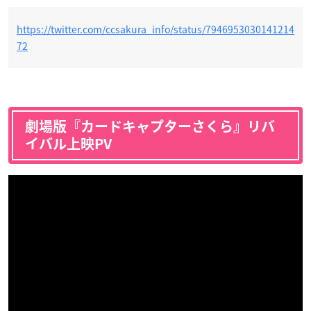
https://twitter.com/ccsakura_info/status/7946953030141214
72
劇場版『カードキャプターさくら』リバ
イバル上映PV