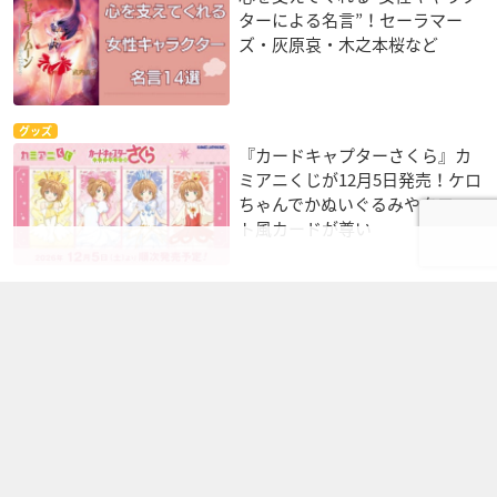
ターによる名言”！セーラマー
ズ・灰原哀・木之本桜など
グッズ
『カードキャプターさくら』カ
ミアニくじが12月5日発売！ケロ
ちゃんでかぬいぐるみやタロッ
ト風カードが尊い