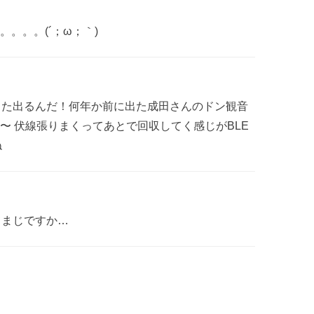
。。。(´；ω；｀)
説また出るんだ！何年か前に出た成田さんのドン観音
〜 伏線張りまくってあとで回収してく感じがBLE
ね
てまじですか…
！