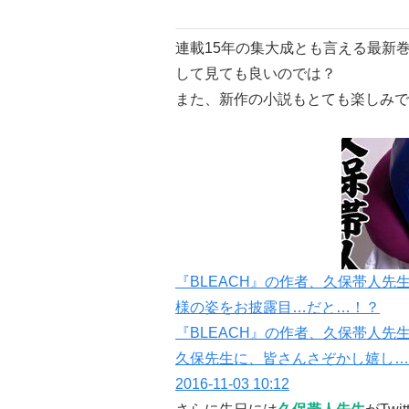
連載15年の集大成とも言える最新
して見ても良いのでは？
また、新作の小説もとても楽しみで
『BLEACH』の作者、久保帯人先生
様の姿をお披露目…だと…！？
『BLEACH』の作者、久保帯人先生
久保先生に、皆さんさぞかし嬉し…
2016-11-03 10:12