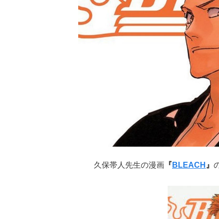
久保帯人先生の漫画
『
BLEACH
』