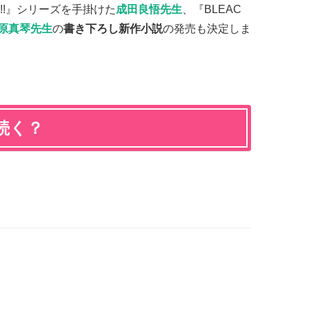
!!』シリーズを手掛けた
成田良悟先生
、『BLEAC
原真琴先生
の
書き下ろし新作
小説
の発売も決定しま
続く？