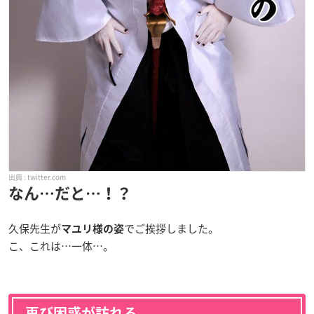
twitter.com
なん…だと…！？
久保先生が
でご挨拶しました。
マユリ様の姿
こ、これは…一体…。
再び困惑が訪れる