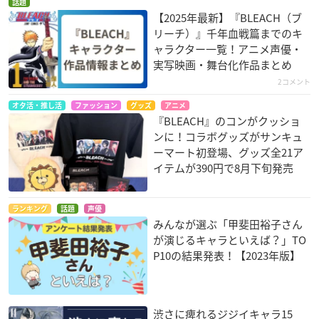
話題
【2025年最新】『BLEACH（ブ
リーチ）』千年血戦篇までのキ
ャラクター一覧！アニメ声優・
実写映画・舞台化作品まとめ
2コメント
オタ活・推し活
ファッション
グッズ
アニメ
『BLEACH』のコンがクッショ
ンに！コラボグッズがサンキュ
ーマート初登場、グッズ全21ア
イテムが390円で8月下旬発売
ランキング
話題
声優
みんなが選ぶ「甲斐田裕子さん
が演じるキャラといえば？」TO
P10の結果発表！【2023年版】
渋さに痺れるジジイキャラ15