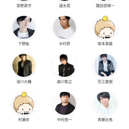
宮野真守
速水奨
諏訪部順一
下野紘
木村昴
坂本真綾
浪川大輔
森川智之
花江夏樹
村瀬歩
中村悠一
斉藤壮馬