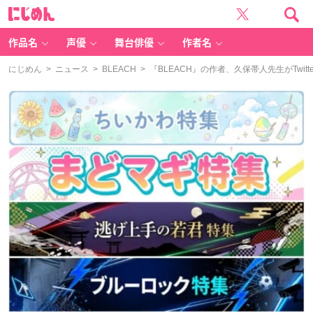
に
じ
め
ん
作品名
声優
舞台俳優
作者名
にじめん
>
ニュース
>
BLEACH
> 『BLEACH』の作者、久保帯人先生がTw