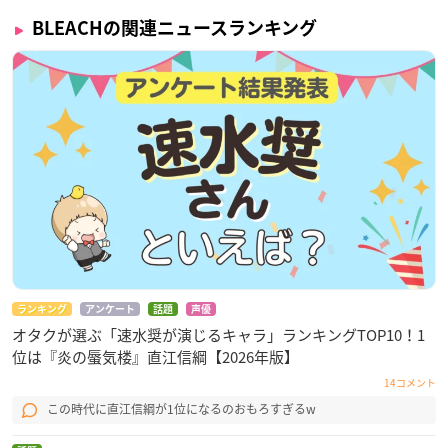
BLEACHの関連ニュースランキング
ランキング
アンケート
話題
声優
オタクが選ぶ「速水奨が演じるキャラ」ランキングTOP10！1
位は『炎の蜃気楼』直江信綱【2026年版】
14コメント
この時代に直江信綱が1位になるのおもろすぎるw