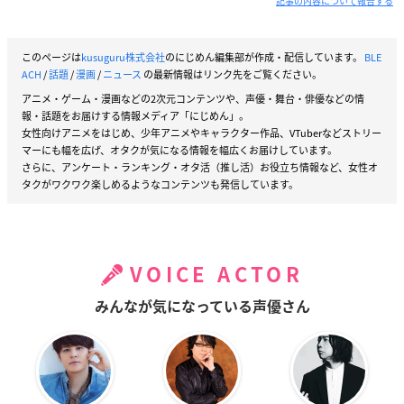
記事の内容について報告する
このページは
kusuguru株式会社
のにじめん編集部が作成・配信しています。
BLE
ACH
/
話題
/
漫画
/
ニュース
の最新情報はリンク先をご覧ください。
アニメ・ゲーム・漫画などの2次元コンテンツや、声優・舞台・俳優などの情
報・話題をお届けする情報メディア「にじめん」。
女性向けアニメをはじめ、少年アニメやキャラクター作品、VTuberなどストリー
マーにも幅を広げ、オタクが気になる情報を幅広くお届けしています。
さらに、アンケート・ランキング・オタ活（推し活）お役立ち情報など、女性オ
タクがワクワク楽しめるようなコンテンツも発信しています。
VOICE ACTOR
みんなが気になっている声優さん