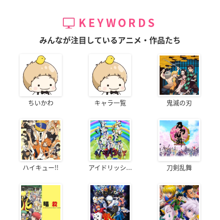
KEYWORDS
みんなが注目しているアニメ・作品たち
ちいかわ
キャラ一覧
鬼滅の刃
ハイキュー!!
アイドリッシ...
刀剣乱舞