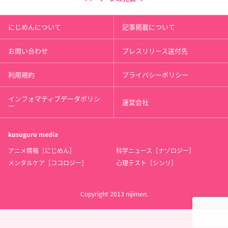
にじめんについて
記事掲載について
お問い合わせ
プレスリリース送付先
利用規約
プライバシーポリシー
インフォマティブデータポリシ
運営会社
ー
kusuguru
media
アニメ情報［にじめん］
科学ニュース［ナゾロジー］
メンタルケア［ココロジー］
心理テスト［シンリ］
Copyright 2013 nijimen.