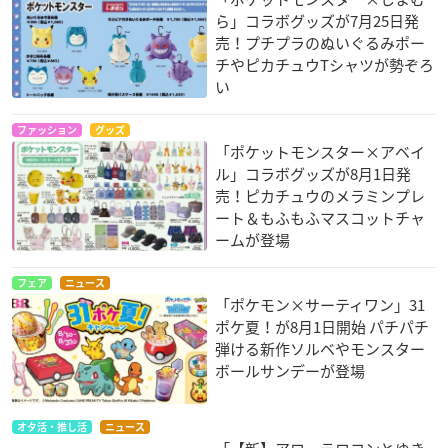
ら」コラボグッズが7月25日発
売！プチプラのぬいぐるみポー
チやピカチュウTシャツが勢ぞろ
い
ファッション
グッズ
「ポケットモンスター×アベイ
ル」コラボグッズが8月1日発
売！ピカチュウのメラミンプレ
ート＆もふもふマスコットチャ
ームが登場
フェア
ニュース
「ポケモン×サーティワン」31
ポケ夏！が8月1日開始 パチパチ
弾ける新作ソルベやモンスター
ボールサンデーが登場
オタ活・推し活
ニュース