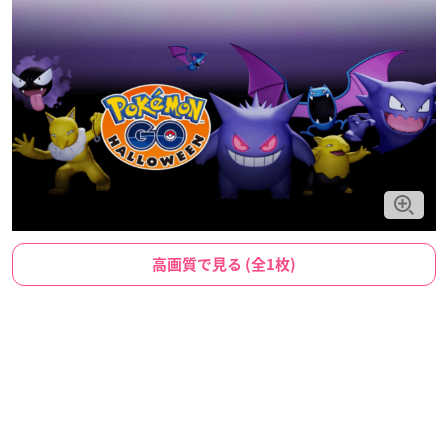
高画質で見る (全1枚)