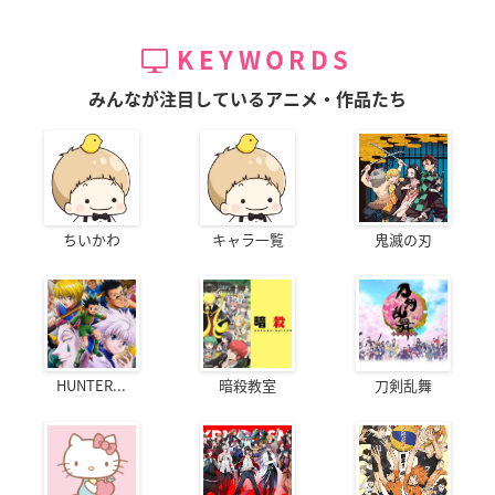
KEYWORDS
みんなが注目しているアニメ・作品たち
ちいかわ
キャラ一覧
鬼滅の刃
HUNTER...
暗殺教室
刀剣乱舞