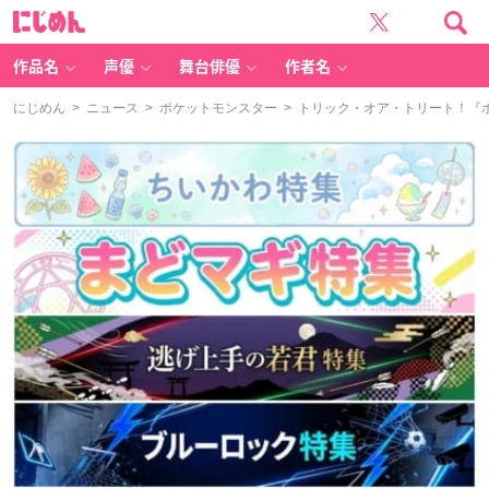
に
じ
め
ん
作品名
声優
舞台俳優
作者名
にじめん
>
ニュース
>
ポケットモンスター
> トリック・オア・トリート！『