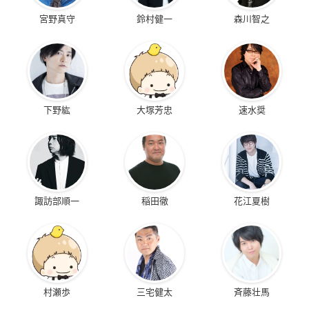
宮野真守
鈴村健一
森川智之
下野紘
大塚芳忠
速水奨
諏訪部順一
稲田徹
花江夏樹
村瀬歩
三宅健太
斉藤壮馬