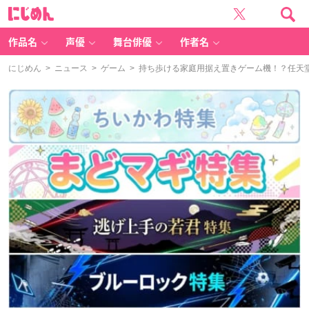
に
じ
め
ん
作品名
声優
舞台俳優
作者名
にじめん
>
ニュース
>
ゲーム
> 持ち歩ける家庭用据え置きゲーム機！？任天堂が新