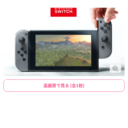
高画質で見る (全1枚)