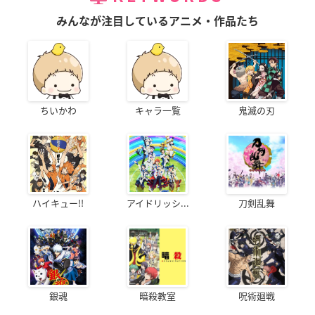
みんなが注目しているアニメ・作品たち
ちいかわ
キャラ一覧
鬼滅の刃
ハイキュー!!
アイドリッシ...
刀剣乱舞
銀魂
暗殺教室
呪術廻戦