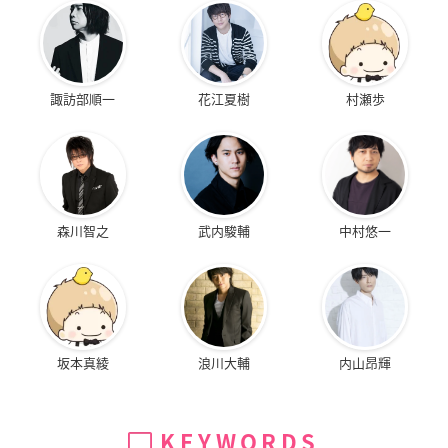
諏訪部順一
花江夏樹
村瀬歩
森川智之
武内駿輔
中村悠一
坂本真綾
浪川大輔
内山昂輝
KEYWORDS