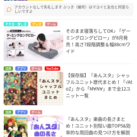
アカウントなしで失礼します ぶっき（維吹）はマヨイと友也と同室ら
しいですよ
オタ活・推し活
グッズ
ゲーム
そのまま寝落ちしてOK♪ 「ゲー
ミングロングピロー」が8月発
売！高さ7段階調整＆幅88cmワ
イド
話題
アプリ
ゲーム
YouTube
【保存版】『あんスタ』シャッ
フルユニット歴代まとめ！「√At
oZ」から「M∀N∀」まで全12ユ
ニット一覧
話題
アプリ
ゲーム
『あんスタ』楽曲の長さまと
め！ユニット別短い曲TOP5&効
率的な周回曲の見つけ方を解説