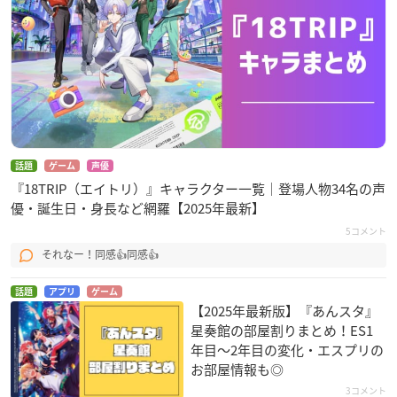
話題
ゲーム
声優
『18TRIP（エイトリ）』キャラクター一覧｜登場人物34名の声
優・誕生日・身長など網羅【2025年最新】
5コメント
それなー！同感👍同感👍
話題
アプリ
ゲーム
【2025年最新版】『あんスタ』
星奏館の部屋割りまとめ！ES1
年目〜2年目の変化・エスプリの
お部屋情報も◎
3コメント