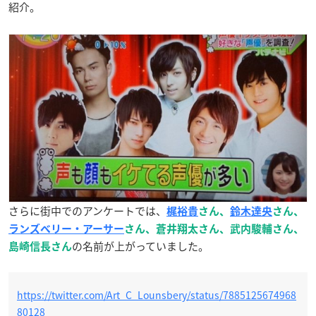
紹介。
さらに街中でのアンケートでは、
梶裕貴
さん、
鈴木達央
さん、
ランズベリー・アーサー
さん、蒼井翔太さん、武内駿輔さん、
の名前が上がっていました。
島崎信長さん
https://twitter.com/Art_C_Lounsbery/status/7885125674968
80128