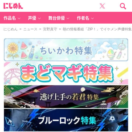
に
じ
め
ん
作品名
声優
舞台俳優
作者名
にじめん
>
ニュース
>
宮野真守
> 朝の情報番組「ZIP！」でイケメン声優特