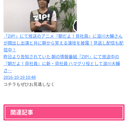
「ZIP!」にて放送のアニメ『朝だよ！貝社員』に浪川大輔さん
が顔出し出演と共に朝から笑える演技を披露！見逃し配信も配
信中！
昨日より告知されていた 朝の情報番組『ZIP!』にて放送中の
『朝だよ！貝社員』に新・貝社員 ハマグリ役として浪川大輔
さ…
2016-10-19 10:48
コチラもぜひお見逃しなく
関連記事