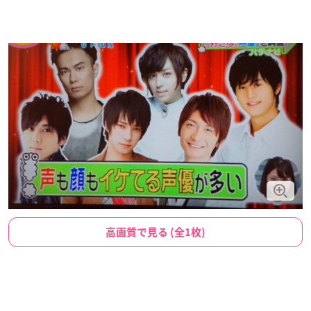
高画質で見る (全1枚)