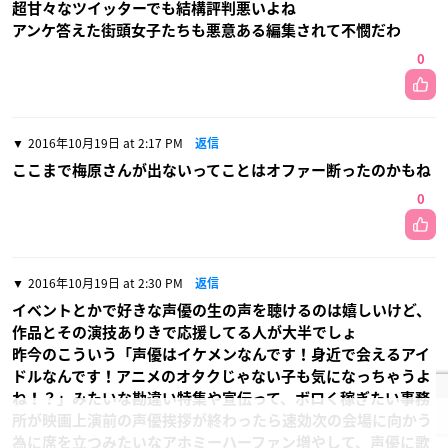
超甘々なツイッターでも結構評判悪いよね
アンケ答えた街頭女子たちも悪意ある編集されて不憫だわ
0
2016年10月19日 at 2:17 PM
返信
ここまで梅原さんが出ないってことはオファー断ったのかもね
0
2016年10月19日 at 2:30 PM
返信
イベントとかで好きな声優の生の声を聴けるのは嬉しいけど、
作品とその演技ありきで応援してる人が大半でしょ
昨今のこういう「声優はイケメンなんです！身近で会えるアイ
ドルなんです！アニメのオタクじゃない子も気になっちゃうよ
ね！？」みたいな勘違い特集や宣伝って、ボロく稼ぎたい事務
所が映画上演前の声優挨拶が終わったら速効次の会場に向かう
為に席を立つみたいなアホミーハーファン増やして、声優に歌