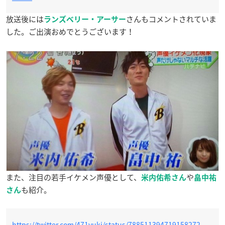
放送後には
さんもコメントされていま
ランズベリー・アーサー
した。ご出演おめでとうございます！
また、注目の若手イケメン声優として、
や
米内佑希さん
畠中祐
も紹介。
さん
https://twitter.com/471yuki/status/788511394719158272