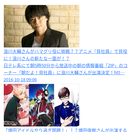
浪川大輔さんがハマグリ役に挑戦？？アニメ『貝社員』で貝役
に！浪川さんの新たな一面が！？
日テレ系にて朝5時50分から放送中の朝の情報番組「ZIP」のコ
ーナー『朝だよ！貝社員』に浪川大輔さんが出演決定！htt…
2016-10-18 09:06
「増田アイドルやり過ぎ問題！」！？増田俊樹さんが出演する