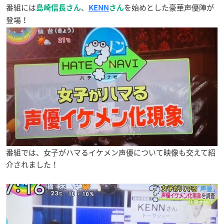
番組には
、
を始めとした豪華声優陣が
島崎信長さん
KENN
さん
登場！
番組では、女子がハマるイケメン声優について映像も交えて紹
介されました！