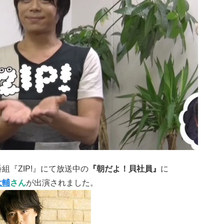
組『ZIP!』にて放送中の
『朝だよ！貝社員』
に
大輔
さん
が出演されました。