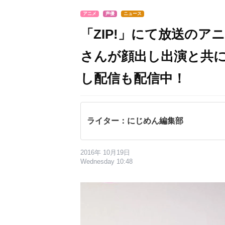
アニメ
声優
ニュース
「ZIP!」にて放送の
さんが顔出し出演と共
し配信も配信中！
ライター：にじめん編集部
2016年 10月19日
Wednesday 10:48