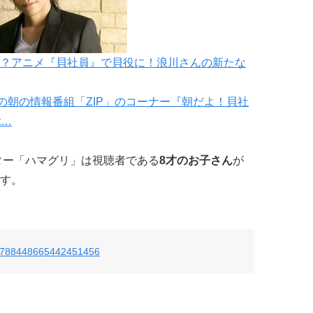
？アニメ『貝社員』で貝役に！浪川さんの新たな
の朝の情報番組「ZIP」のコーナー『朝だよ！貝社
t…
ター「ハマグリ」は視聴者である
8才のお子さん
が
す。
tus/788448665442451456