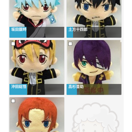
坂田銀時
土方十四郎
沖田総悟
高杉晋助