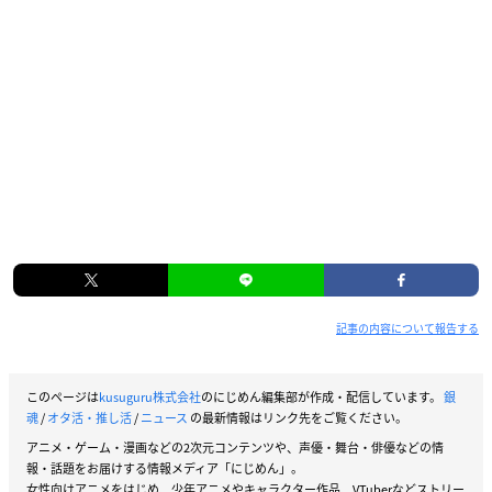
記事の内容について報告する
このページは
kusuguru株式会社
のにじめん編集部が作成・配信しています。
銀
魂
/
オタ活・推し活
/
ニュース
の最新情報はリンク先をご覧ください。
アニメ・ゲーム・漫画などの2次元コンテンツや、声優・舞台・俳優などの情
報・話題をお届けする情報メディア「にじめん」。
女性向けアニメをはじめ、少年アニメやキャラクター作品、VTuberなどストリー