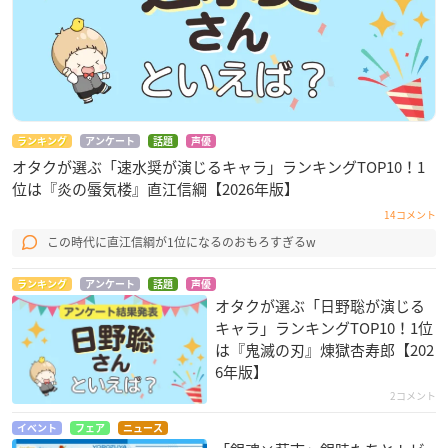
ランキング
アンケート
話題
声優
オタクが選ぶ「速水奨が演じるキャラ」ランキングTOP10！1
位は『炎の蜃気楼』直江信綱【2026年版】
14コメント
この時代に直江信綱が1位になるのおもろすぎるw
ランキング
アンケート
話題
声優
オタクが選ぶ「日野聡が演じる
キャラ」ランキングTOP10！1位
は『鬼滅の刃』煉󠄁獄杏寿郎【202
6年版】
2コメント
イベント
フェア
ニュース