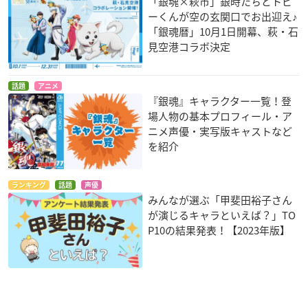
「銀魂×萩市」銀時たちとトビ
ーくんが空の玄関口でお出迎え♪
「銀魂暦」10月1日開幕、萩・石
見空港コラボ決定
話題
アニメ
『銀魂』キャラクター一覧！登
場人物の基本プロフィール・ア
ニメ声優・実写版キャストなど
を紹介
ランキング
話題
声優
みんなが選ぶ「甲斐田裕子さん
が演じるキャラといえば？」TO
P10の結果発表！【2023年版】