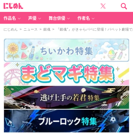
に
じ
め
ん
作品名
声優
舞台俳優
作者名
にじめん
>
ニュース
>
銀魂
> 『銀魂°』がきゃらパペに登場！パペット劇場