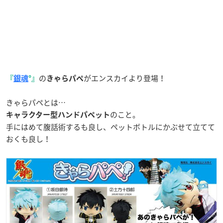
の
がエンスカイより登場！
『
銀魂
°』
きゃらパペ
きゃらパペとは…
のこと。
キャラクター型ハンドパペット
手にはめて腹話術するも良し、ペットボトルにかぶせて立てて
おくも良し！