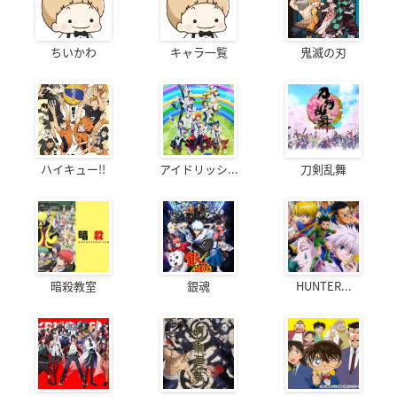
ちいかわ
キャラ一覧
鬼滅の刃
ハイキュー!!
アイドリッシ...
刀剣乱舞
暗殺教室
銀魂
HUNTER...