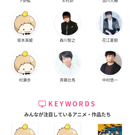
下野紘
木村昴
浪川大輔
坂本真綾
森川智之
花江夏樹
村瀬歩
斉藤壮馬
中村悠一
KEYWORDS
みんなが注目しているアニメ・作品たち