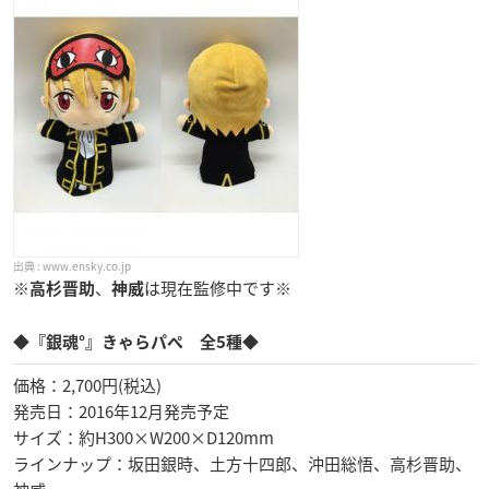
www.ensky.co.jp
※
、
は現在監修中です※
高杉晋助
神威
◆『銀魂°』きゃらパペ 全5種◆
価格：2,700円(税込)
発売日：2016年12月発売予定
サイズ：約H300×W200×D120mm
ラインナップ：坂田銀時、土方十四郎、沖田総悟、高杉晋助、