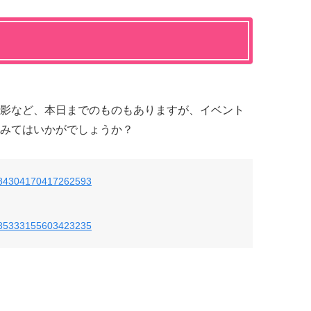
影など、本日までのものもありますが、イベント
みてはいかがでしょうか？
us/784304170417262593
us/785333155603423235