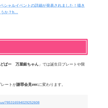
ペシャルイベントの詳細が発表されました！描き
うか？h…
どばー 万屋銀ちゃん
」では誕生日プレートや限
プレートが
謝罪会見ver.
に変わります。
atus/785316594029252608