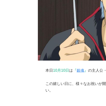
本日
10月10日
は
『
銀魂
』
の主人公
この嬉しい日に、様々なお祝いが開
い。