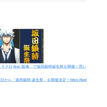
ラクロ feat. 銀魂」で坂田銀時誕生祭を開催！思い
0日から「坂田銀時 誕生祭」を開催決定！https://twit