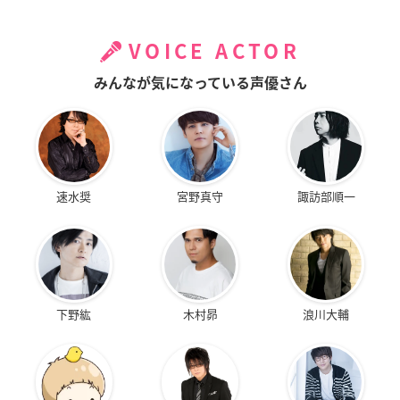
VOICE ACTOR
みんなが気になっている声優さん
速水奨
宮野真守
諏訪部順一
下野紘
木村昴
浪川大輔