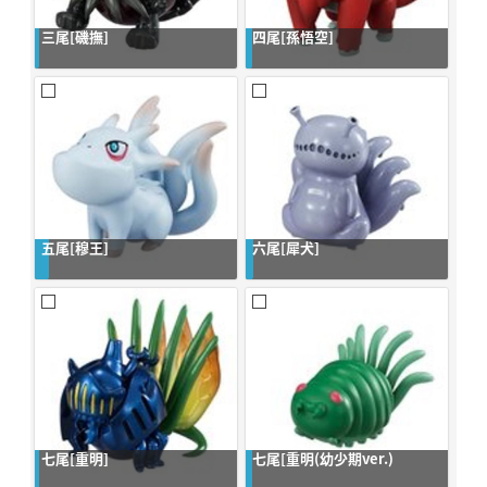
三尾[磯撫]
四尾[孫悟空]
五尾[穆王]
六尾[犀犬]
七尾[重明]
七尾[重明(幼少期ver.)