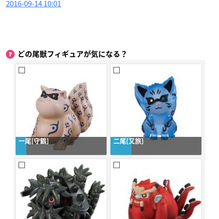
2016-09-14 10:01
どの尾獣フィギュアが気になる？
一尾[守鶴]
二尾[又旅]