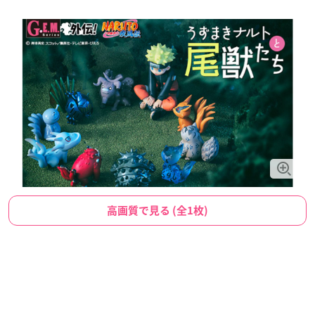
高画質で見る (全1枚)