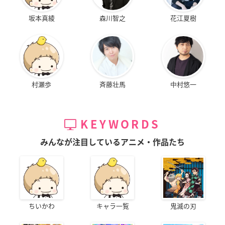
坂本真綾
森川智之
花江夏樹
村瀬歩
斉藤壮馬
中村悠一
KEYWORDS
みんなが注目しているアニメ・作品たち
ちいかわ
キャラ一覧
鬼滅の刃