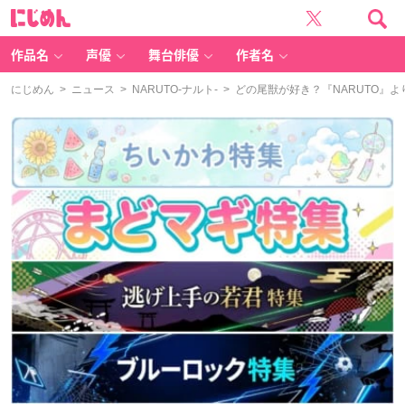
に
じ
め
ん
作品名
声優
舞台俳優
作者名
にじめん
>
ニュース
>
NARUTO-ナルト-
> どの尾獣が好き？『NARUTO』