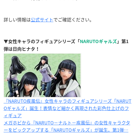
詳しい情報は
公式サイト
でご確認ください。
▼女性キャラのフィギュアシリーズ「
NARUTOギャルズ
」第1
弾は日向ヒナタ！
『NARUTO疾風伝』女性キャラのフィギュアシリーズ「NARUT
Oギャルズ」誕生！表情など細かく再現された彩色仕上げのフ
ィギュア
メガホビから『NARUTO−ナルト−疾風伝』の女性キャラクタ
ーをピックアップする「NARUTOギャルズ」が誕生。第1弾…