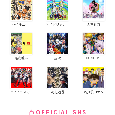
ハイキュー!!
アイドリッシ...
刀剣乱舞
暗殺教室
銀魂
HUNTER...
ヒプノシスマ...
呪術廻戦
名探偵コナン
OFFICIAL SNS