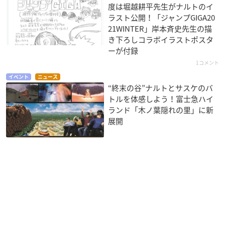
度は堀越耕平先生がナルトのイ
ラスト公開！「ジャンプGIGA20
21WINTER」岸本斉史先生の描
き下ろしコラボイラストポスタ
ーが付録
1コメント
イベント
ニュース
“終末の谷”ナルトとサスケのバ
トルを体感しよう！富士急ハイ
ランド「木ノ葉隠れの里」に新
展開