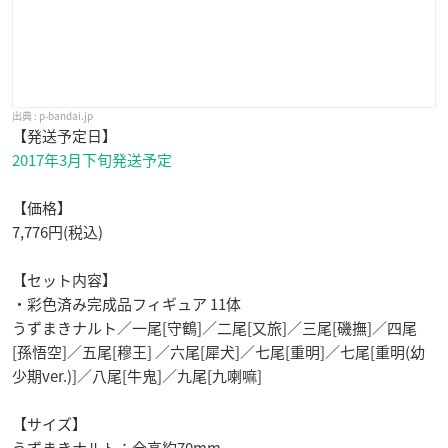
p-bandai.jp
【発送予定日】
2017年3月下旬発送予定
【価格】
7,776円(税込)
【セット内容】
・彩色済み完成品フィギュア 11体
うずまきナルト／一尾[守鶴]／二尾[又旅]／三尾[磯撫]／四尾
[孫悟空]／五尾[穆王] ／六尾[犀犬]／七尾[重明]／七尾[重明(幼
少期ver.)]／八尾[牛鬼]／九尾[九喇嘛]
【サイズ】