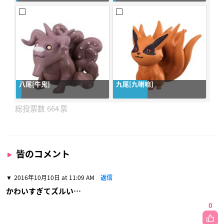
八尾[牛鬼]
九尾[九喇嘛]
664
皆のコメント
2016年10月10日 at 11:09 AM
返信
かわいすぎてズルい…
0