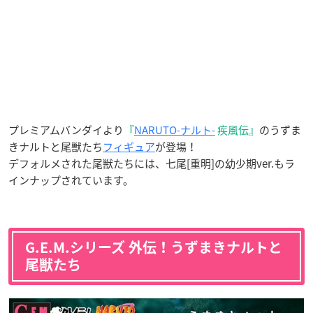
プレミアムバンダイより
『
NARUTO-ナルト-
疾風伝
』
のうずま
きナルトと尾獣たち
フィギュア
が登場！
デフォルメされた尾獣たちには、七尾[重明]の幼少期ver.もラ
インナップされています。
G.E.M.シリーズ 外伝！うずまきナルトと
尾獣たち