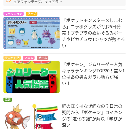
ュアフォンテーヌ、キュアラ…
ファッション
グッズ
「ポケットモンスター×しまむ
ら」コラボグッズが7月25日発
売！プチプラのぬいぐるみポー
チやピカチュウTシャツが勢ぞろ
い
ランキング
アニメ
ゲーム
「ポケモン」ジムリーダー人気
キャラランキングTOP20！堂々1
位はあの男＆ガラル地方が強
い！
話題
鯉のぼりはなぜ鯉なの？日常の
疑問から『ポケモン』コイキン
グの“進化の謎”が解決「学びが
深い」