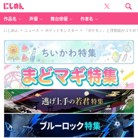
に
じ
め
ん
作品名
声優
舞台俳優
作者名
にじめん
>
ニュース
>
ポケットモンスター
> 『ポケモン』と浮世絵がコラボ