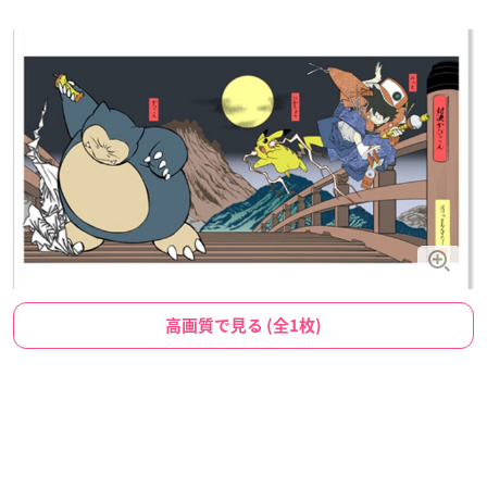
高画質で見る (全1枚)