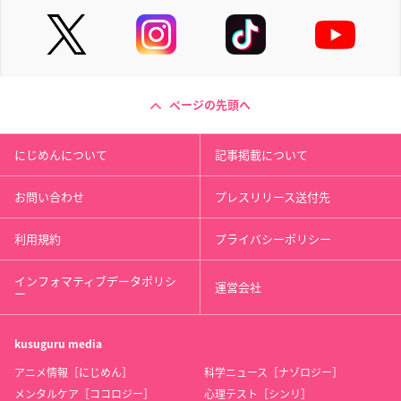
ページの先頭へ
にじめんについて
記事掲載について
お問い合わせ
プレスリリース送付先
利用規約
プライバシーポリシー
インフォマティブデータポリシ
運営会社
ー
kusuguru
media
アニメ情報［にじめん］
科学ニュース［ナゾロジー］
メンタルケア［ココロジー］
心理テスト［シンリ］