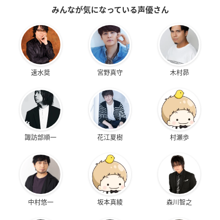
みんなが気になっている声優さん
速水奨
宮野真守
木村昴
諏訪部順一
花江夏樹
村瀬歩
中村悠一
坂本真綾
森川智之