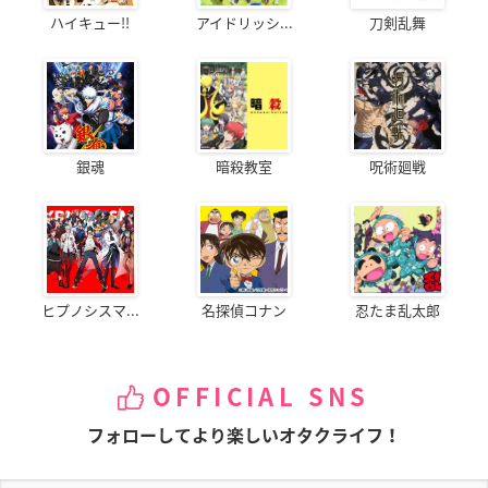
ハイキュー!!
アイドリッシ...
刀剣乱舞
銀魂
暗殺教室
呪術廻戦
ヒプノシスマ...
名探偵コナン
忍たま乱太郎
OFFICIAL SNS
フォローしてより楽しいオタクライフ！