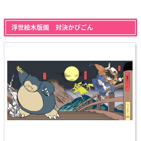
浮世絵木版画 対決かびごん