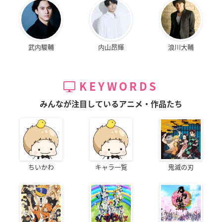
武内駿輔
内山昂輝
浪川大輔
KEYWORDS
みんなが注目しているアニメ・作品たち
ちいかわ
キャラ一覧
鬼滅の刃