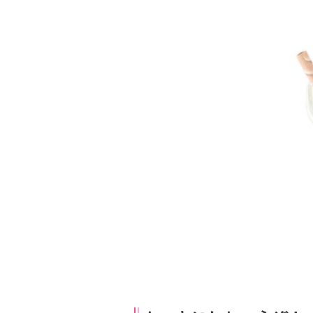
Theater・Eden 
￥1,100