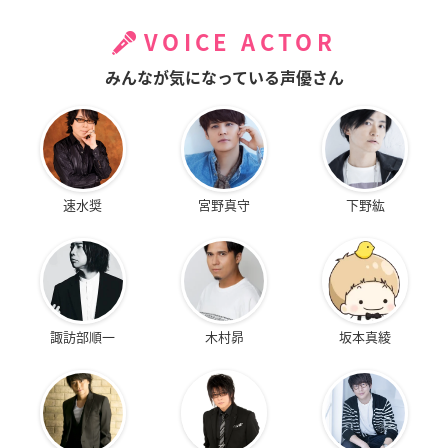
VOICE ACTOR
みんなが気になっている声優さん
速水奨
宮野真守
下野紘
諏訪部順一
木村昴
坂本真綾