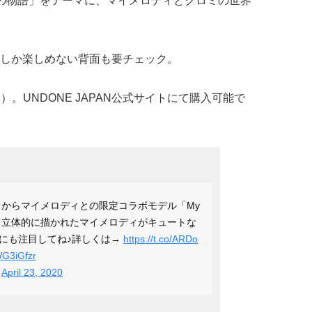
の物語」をテーマに、マイメロディとクロミの世界
しか楽しめない背面も要チェック。
み）。UNDONE JAPAN公式サイトにて購入可能で
」からマイメロディとの限定コラボモデル「My
りと立体的に描かれたマイメロディがキュートな
にも注目してね♪詳しくは→
https://t.co/ARDo
WG3iGfzr
)
April 23, 2020