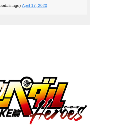
alstage)
April 17, 2020