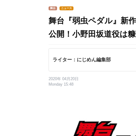
舞台
ニュース
舞台『弱虫ペダル』新作公
公開！小野田坂道役は糠
ライター：にじめん編集部
2020年 04月20日
Monday 15:48