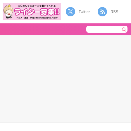
Twitter
RSS