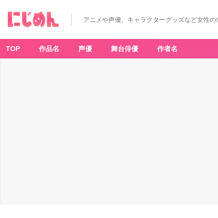
アニメや声優、キャラクターグッズなど女性の
TOP
作品名
声優
舞台俳優
作者名