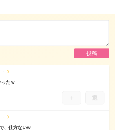
0
かったｗ
＋
返
0
で、仕方ないw