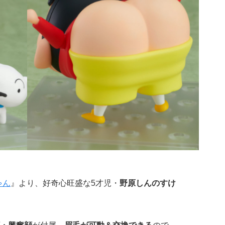
ゃん
』より、好奇心旺盛な5才児・
野原しんのすけ