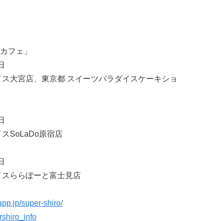
カフェ」
日
イス大宮店、東京都 スイーツパラダイスケーキショ
日
SoLaDo原宿店
日
イスららぽーと富士見店
pp.jp/super-shiro/
ershiro_info