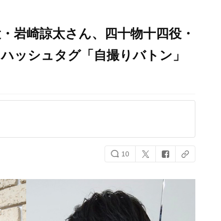
役・岩崎諒太さん、四十物十四役・
！ハッシュタグ「自撮りバトン」
10