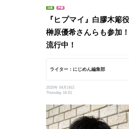
話題
声優
『ヒプマイ』白膠木簓
榊原優希さんらも参加
流行中！
ライター：にじめん編集部
2020年 04月16日
Thursday 16:01