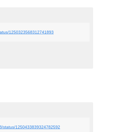
i/status/1250323568312741893
918/status/1250433839324782592