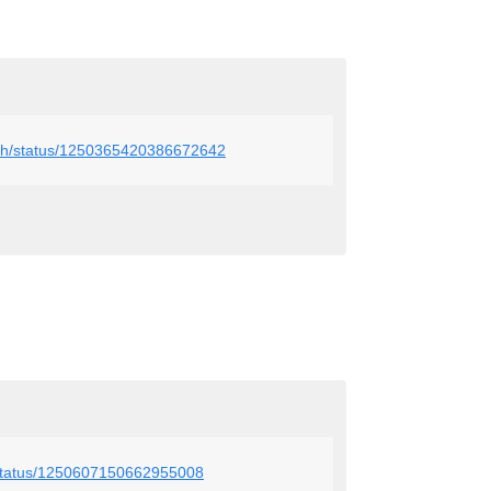
ke_h/status/1250365420386672642
u/status/1250607150662955008