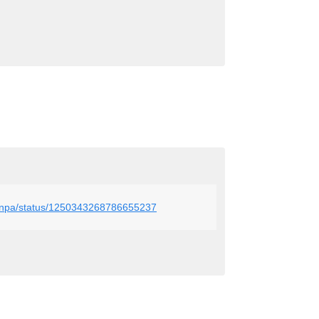
_tenpa/status/1250343268786655237