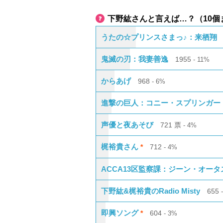
下野紘さんと言えば…？（10個
うたの☆プリンスさまっ♪：来栖翔
鬼滅の刃：我妻善逸
1955
11%
からあげ
968
6%
進撃の巨人：コニー・スプリンガー
声優と夜あそび
721
票
4%
梶裕貴さん
712
*
4%
ACCA13区監察課：ジーン・オータ
下野紘&梶裕貴のRadio Misty
655
即興ソング
604
*
3%