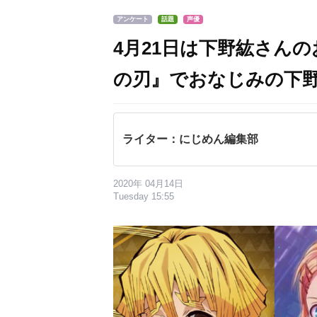
アンケート
話題
声優
4月21日は下野紘さん
の刃』でおなじみの下
ライター：にじめん編集部
2020年 04月14日
Tuesday 15:55