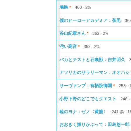
鳩胸
400
*
2%
僕のヒーローアカデミア：荼毘
36
谷山紀章さん
362
*
2%
汚い高音
353
*
2%
バカとテストと召喚獣：吉井明久
アフリカのサラリーマン：オオハシ
サーヴァンプ：有栖院御園
253
*
小野下野のどこでもクエスト
246
暁のヨナ：ゼノ〈黄龍〉
241
票
1
おおきく振りかぶって：田島悠一郎