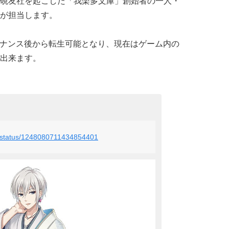
硯友社を起こした「我楽多文庫」創始者の一人・
が担当します。
ンテナンス後から転生可能となり、現在はゲーム内の
出来ます。
PR/status/1248080711434854401