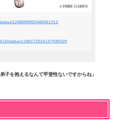
PR/status/1248080955480461312
032510/status/1248172016147939329
弟子を抱えるなんて甲斐性ないですからね」