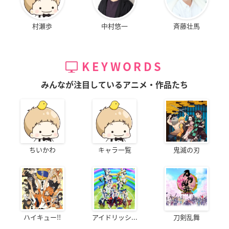
村瀬歩
中村悠一
斉藤壮馬
KEYWORDS
みんなが注目しているアニメ・作品たち
ちいかわ
キャラ一覧
鬼滅の刃
ハイキュー!!
アイドリッシ...
刀剣乱舞