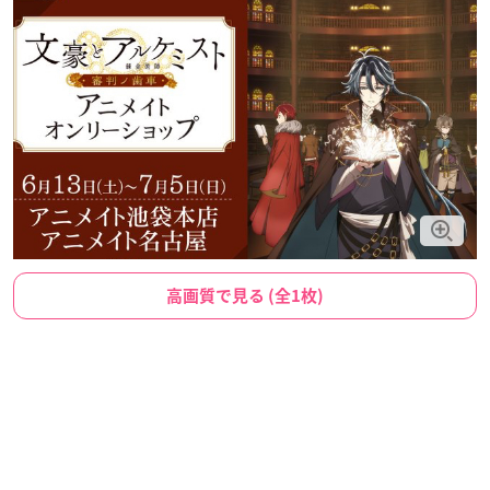
高画質で見る (全1枚)