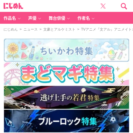
に
じ
め
ん
作品名
声優
舞台俳優
作者名
にじめん
>
ニュース
>
文豪とアルケミスト
> TVアニメ『文アル』アニメイ