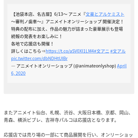
【池袋本店、名古屋】6/13～ アニメ『
文豪とアルケミスト
～審判ノ歯車～』アニメイトオンリーショップ 開催決定！
特典の配布に加え、作品の魅力が詰まった豪華展示も登場
続報の発表をお楽しみに！
各地で応援店も開催！
詳しくはこちら⇒
https://t.co/aSV0XI1LM4
#文アニ
#文アル
pic.twitter.com/dbNDHtUIBr
— アニメイトオンリーショップ (@animateonlyshop)
April
6, 2020
またアニメイト仙台、札幌、渋谷、大阪日本橋、京都、岡山、
青森、横浜ビブレ、吉祥寺パルコは応援店となります。
応援店では売り場の一部にて商品展開を行い、オンリーショッ