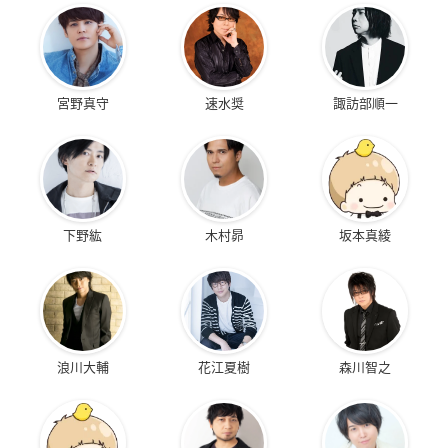
宮野真守
速水奨
諏訪部順一
下野紘
木村昴
坂本真綾
浪川大輔
花江夏樹
森川智之