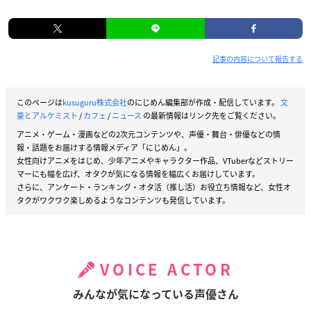
記事の内容について報告する
このページは
kusuguru株式会社
のにじめん編集部が作成・配信しています。
文
豪とアルケミスト
/
カフェ
/
ニュース
の最新情報はリンク先をご覧ください。
アニメ・ゲーム・漫画などの2次元コンテンツや、声優・舞台・俳優などの情
報・話題をお届けする情報メディア「にじめん」。
女性向けアニメをはじめ、少年アニメやキャラクター作品、VTuberなどストリー
マーにも幅を広げ、オタクが気になる情報を幅広くお届けしています。
さらに、アンケート・ランキング・オタ活（推し活）お役立ち情報など、女性オ
タクがワクワク楽しめるようなコンテンツも発信しています。
VOICE ACTOR
みんなが気になっている声優さん