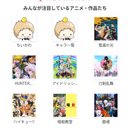
みんなが注目しているアニメ・作品たち
ちいかわ
キャラ一覧
鬼滅の刃
HUNTER...
アイドリッシ...
刀剣乱舞
ハイキュー!!
暗殺教室
銀魂