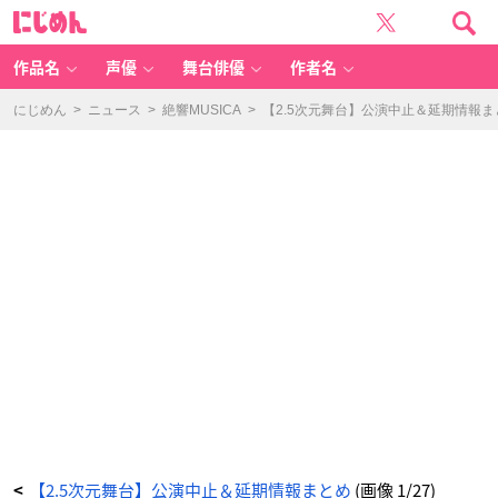
【2.
に
5
じ
次
め
元
ん
舞
台】
作品名
声優
舞台俳優
作者名
公
演
中
止
にじめん
>
ニュース
>
絶響MUSICA
>
【2.5次元舞台】公演中止＆延期情報ま
＆
延
期
情
報
ま
と
め
_
1
番
目
の
画
像
-
ア
ニ
メ
情
報
サ
イ
ト
に
じ
め
ん
【2.5次元舞台】公演中止＆延期情報まとめ
(画像 1/27)
<