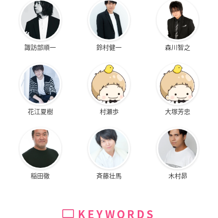
諏訪部順一
鈴村健一
森川智之
花江夏樹
村瀬歩
大塚芳忠
稲田徹
斉藤壮馬
木村昴
KEYWORDS