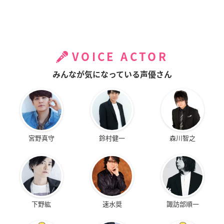
VOICE ACTOR
みんなが気になっている声優さん
宮野真守
鈴村健一
森川智之
下野紘
速水奨
諏訪部順一