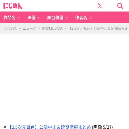
【2.
に
5
じ
次
め
元
ん
舞
台】
作品名
声優
舞台俳優
作者名
公
演
中
止
にじめん
>
ニュース
>
絶響MUSICA
>
【2.5次元舞台】公演中止＆延期情報ま
＆
延
期
情
報
ま
と
め
_
5
番
目
の
画
像
-
ア
ニ
メ
情
報
サ
イ
ト
に
じ
め
ん
【2.5次元舞台】公演中止＆延期情報まとめ
(画像 5/27)
<