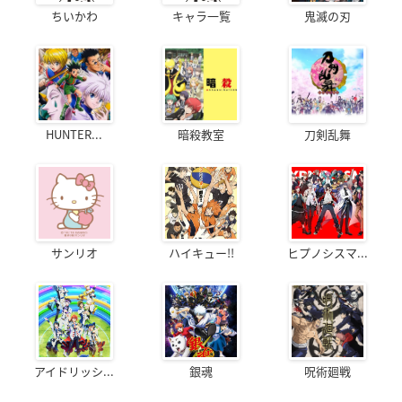
ちいかわ
キャラ一覧
鬼滅の刃
HUNTER...
暗殺教室
刀剣乱舞
サンリオ
ハイキュー!!
ヒプノシスマ...
アイドリッシ...
銀魂
呪術廻戦