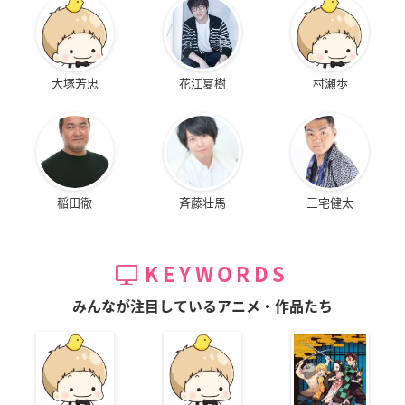
大塚芳忠
花江夏樹
村瀬歩
稲田徹
斉藤壮馬
三宅健太
KEYWORDS
みんなが注目しているアニメ・作品たち