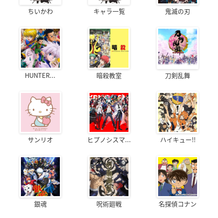
ちいかわ
キャラ一覧
鬼滅の刃
HUNTER...
暗殺教室
刀剣乱舞
サンリオ
ヒプノシスマ...
ハイキュー!!
銀魂
呪術廻戦
名探偵コナン