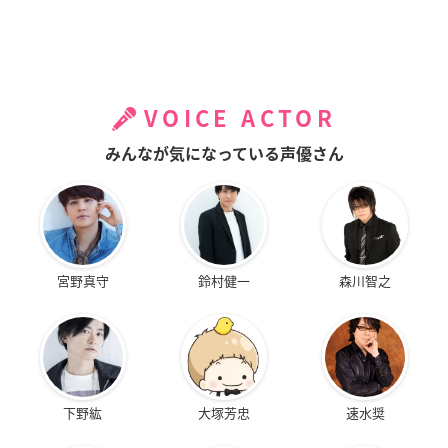
VOICE ACTOR
みんなが気になっている声優さん
宮野真守
鈴村健一
森川智之
下野紘
大塚芳忠
速水奨