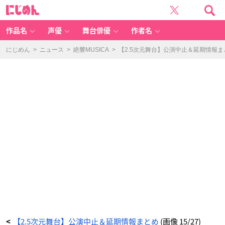
【2.
に
5
じ
次
め
元
ん
舞
台】
作品名
声優
舞台俳優
作者名
公
演
中
止
にじめん
>
ニュース
>
絶響MUSICA
>
【2.5次元舞台】公演中止＆延期情報ま
＆
延
期
情
報
ま
と
め
_
1
5
番
目
の
画
像
-
ア
ニ
メ
情
報
サ
イ
ト
に
じ
め
ん
【2.5次元舞台】公演中止＆延期情報まとめ
(画像 15/27)
<