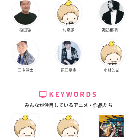
稲田徹
村瀬歩
諏訪部順一
三宅健太
花江夏樹
小林沙苗
KEYWORDS
みんなが注目しているアニメ・作品たち