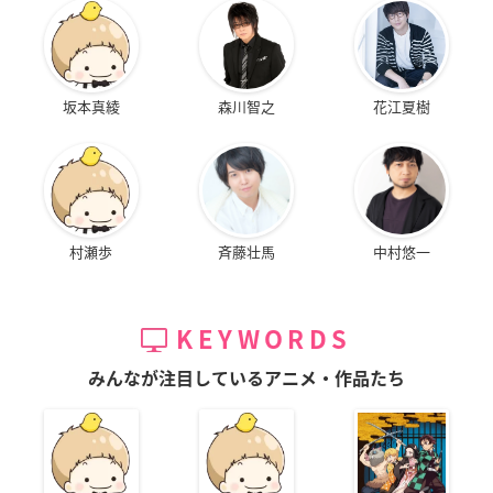
坂本真綾
森川智之
花江夏樹
村瀬歩
斉藤壮馬
中村悠一
KEYWORDS
みんなが注目しているアニメ・作品たち