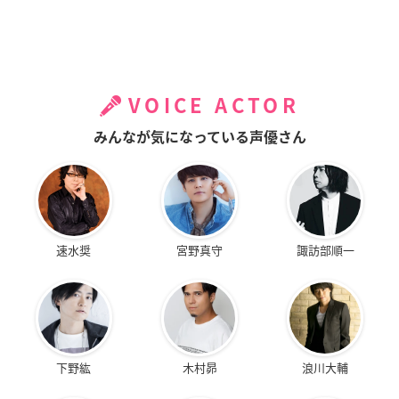
VOICE ACTOR
みんなが気になっている声優さん
速水奨
宮野真守
諏訪部順一
下野紘
木村昴
浪川大輔