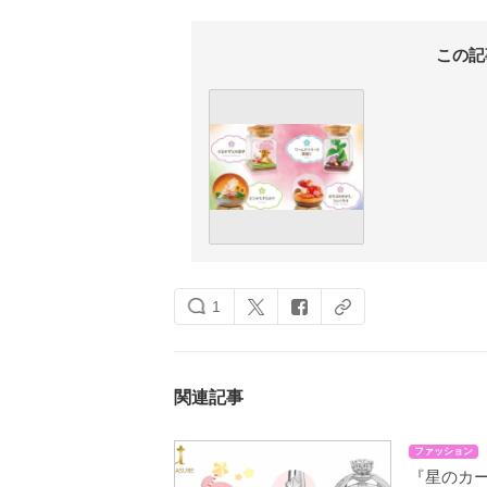
この記
1
関連記事
ファッション
『星のカ