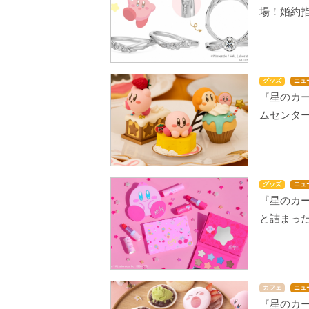
場！婚約
グッズ
ニュ
『星のカ
ムセンタ
グッズ
ニュ
『星のカ
と詰まっ
カフェ
ニュ
『星のカー