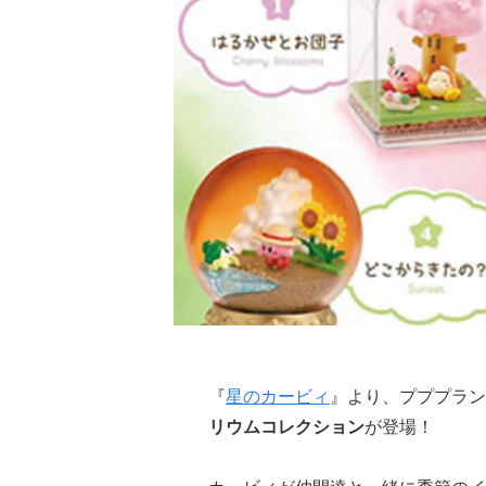
『
星のカービィ
』より、プププラン
リウムコレクション
が登場！