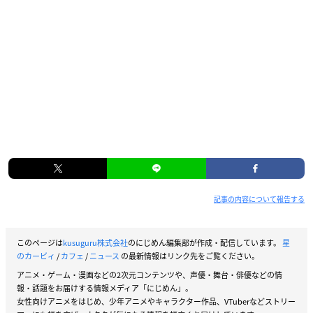
記事の内容について報告する
このページは
kusuguru株式会社
のにじめん編集部が作成・配信しています。
星
のカービィ
/
カフェ
/
ニュース
の最新情報はリンク先をご覧ください。
アニメ・ゲーム・漫画などの2次元コンテンツや、声優・舞台・俳優などの情
報・話題をお届けする情報メディア「にじめん」。
女性向けアニメをはじめ、少年アニメやキャラクター作品、VTuberなどストリー