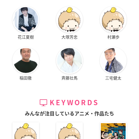
花江夏樹
大塚芳忠
村瀬歩
稲田徹
斉藤壮馬
三宅健太
KEYWORDS
みんなが注目しているアニメ・作品たち