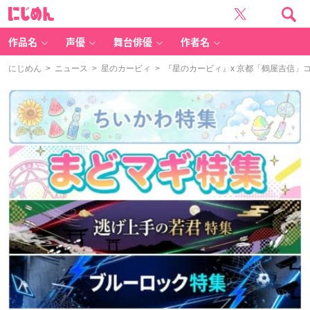
に
じ
め
ん
作品名
声優
舞台俳優
作者名
にじめん
>
ニュース
>
星のカービィ
> 『星のカービィ』x 京都「鶴屋吉信」