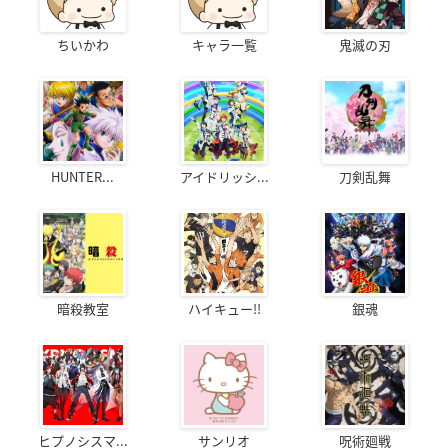
ちいかわ
キャラ一覧
鬼滅の刃
HUNTER...
アイドリッシ...
刀剣乱舞
暗殺教室
ハイキュー!!
銀魂
ヒプノシスマ...
サンリオ
呪術廻戦