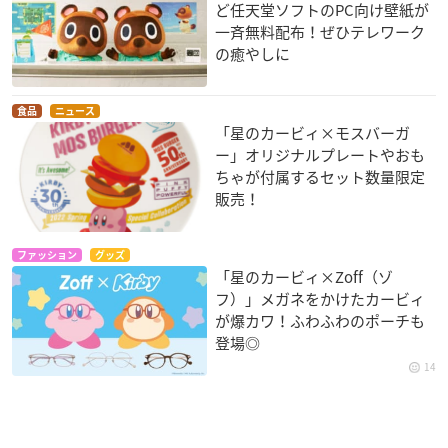
ど任天堂ソフトのPC向け壁紙が
一斉無料配布！ぜひテレワーク
の癒やしに
食品
ニュース
「星のカービィ×モスバーガ
ー」オリジナルプレートやおも
ちゃが付属するセット数量限定
販売！
ファッション
グッズ
「星のカービィ×Zoff（ゾ
フ）」メガネをかけたカービィ
が爆カワ！ふわふわのポーチも
登場◎
14