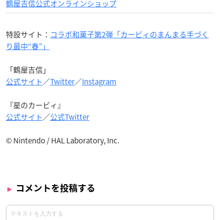
鶴屋吉信公式オンラインショップ
特設サイト：
コラボ和菓子第2弾「カービィのまんまる手づく
り最中“春”」
「鶴屋吉信」
公式サイト
／
Twitter
／
Instagram
『星のカービィ』
公式サイト
／
公式Twitter
© Nintendo / HAL Laboratory, Inc.
コメントを投稿する