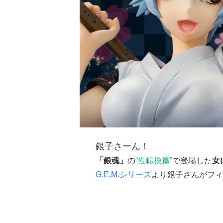
銀子さーん！
「銀魂」
の
“性転換篇”
で登場した
女
G.E.M.シリーズ
より銀子さんがフィ