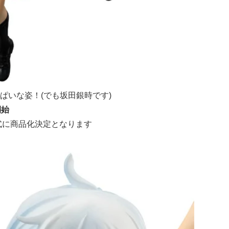
ぱいな姿！(でも坂田銀時です)
開始
式に商品化決定となります