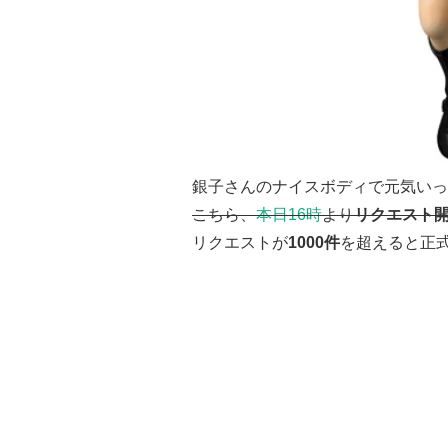
銀子さんのナイスボディで元気いっ
こちら、
本日16時
より
リクエスト
リクエストが
1000件
を超えると正