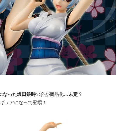
になった坂田銀時
の姿が商品化…
未定？
ギュアになって登場！