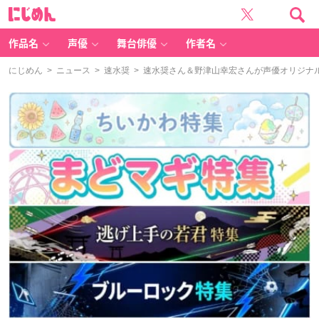
に
じ
め
ん
作品名
声優
舞台俳優
作者名
にじめん
>
ニュース
>
速水奨
> 速水奨さん＆野津山幸宏さんが声優オリジナルパ