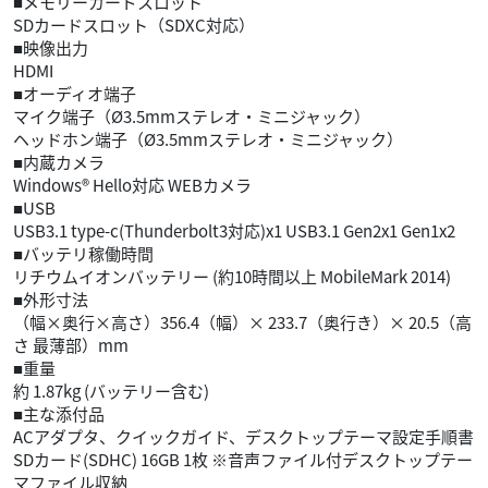
■メモリーカードスロット
SDカードスロット（SDXC対応）
■映像出力
HDMI
■オーディオ端子
マイク端子（Ø3.5mmステレオ・ミニジャック）
ヘッドホン端子（Ø3.5mmステレオ・ミニジャック）
■内蔵カメラ
Windows® Hello対応 WEBカメラ
■USB
USB3.1 type-c(Thunderbolt3対応)x1 USB3.1 Gen2x1 Gen1x2
■バッテリ稼働時間
リチウムイオンバッテリー (約10時間以上 MobileMark 2014)
■外形寸法
（幅×奥行×高さ）356.4（幅）× 233.7（奥行き）× 20.5（高
さ 最薄部）mm
■重量
約 1.87kg (バッテリー含む)
■主な添付品
ACアダプタ、クイックガイド、デスクトップテーマ設定手順書
SDカード(SDHC) 16GB 1枚 ※音声ファイル付デスクトップテー
マファイル収納