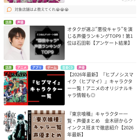
対象店舗はよ教えてくれ😭😭😭
話題
声優
オタクが選ぶ“悪役キャラ”を演
じる声優ランキングTOP9！第1
位は石田彰【アンケート結果】
話題
アニメ
アプリ
ゲーム
音楽CD
声優
【2026年最新】『ヒプノシスマ
イク（ヒプマイ）』キャラクタ
ー一覧！アニメのオリジナルキ
ャラ情報も◎
『東京喰種』キャラクター一
覧・声優まとめ 金木研からク
インクス班まで徹底紹介【2026
年最新】