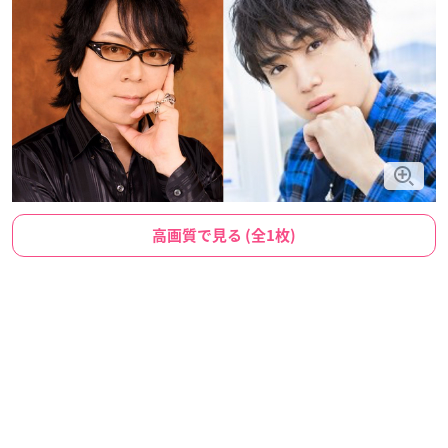
高画質で見る (全1枚)