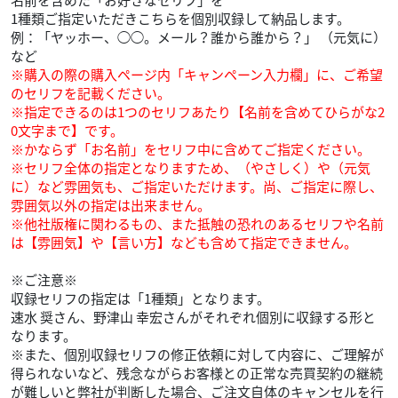
1種類ご指定いただきこちらを個別収録して納品します。
例：「ヤッホー、◯◯。メール？誰から誰から？」 （元気に）
など
※購入の際の購入ページ内「キャンペーン入力欄」に、ご希望
のセリフを記載ください。
※指定できるのは1つのセリフあたり【名前を含めてひらがな2
0文字まで】です。
※かならず「お名前」をセリフ中に含めてご指定ください。
※セリフ全体の指定となりますため、（やさしく）や（元気
に）など雰囲気も、ご指定いただけます。尚、ご指定に際し、
雰囲気以外の指定は出来ません。
※他社版権に関わるもの、また抵触の恐れのあるセリフや名前
は【雰囲気】や【言い方】なども含めて指定できません。
※ご注意※
収録セリフの指定は「1種類」となります。
速水 奨さん、野津山 幸宏さんがそれぞれ個別に収録する形と
なります。
※また、個別収録セリフの修正依頼に対して内容に、ご理解が
得られないなど、残念ながらお客様との正常な売買契約の継続
が難しいと弊社が判断した場合、ご注文自体のキャンセルを行