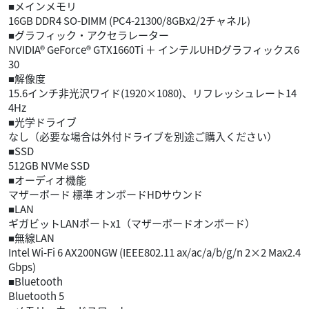
■メインメモリ
16GB DDR4 SO-DIMM (PC4-21300/8GBx2/2チャネル)
■グラフィック・アクセラレーター
NVIDIA® GeForce® GTX1660Ti ＋ インテルUHDグラフィックス6
30
■解像度
15.6インチ非光沢ワイド(1920×1080)、リフレッシュレート14
4Hz
■光学ドライブ
なし（必要な場合は外付ドライブを別途ご購入ください）
■SSD
512GB NVMe SSD
■オーディオ機能
マザーボード 標準 オンボードHDサウンド
■LAN
ギガビットLANポートx1（マザーボードオンボード）
■無線LAN
Intel Wi-Fi 6 AX200NGW (IEEE802.11 ax/ac/a/b/g/n 2×2 Max2.4
Gbps)
■Bluetooth
Bluetooth 5