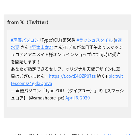
#声優パソコン
｢Type:YOU｣第56弾
#ラッシュスタイル
(
#速
水奨
さん
#野津山幸宏
さん)モデルが本日正午よりスマッシ
ュコアとアニメイト様オンラインショップにて同時に受注
を開始します！
あなたが指定できるセリフ、オリジナル天板デザインに差
異はございません。
https://t.co/tE4QZP07zs
続く⬇️
pic.twit
ter.com/X4g8kiQmVa
— 声優パソコン「Type:YOU （タイプユー）」の【スマッシ
ュコア】 (@smashcore_pc)
April 6, 2020