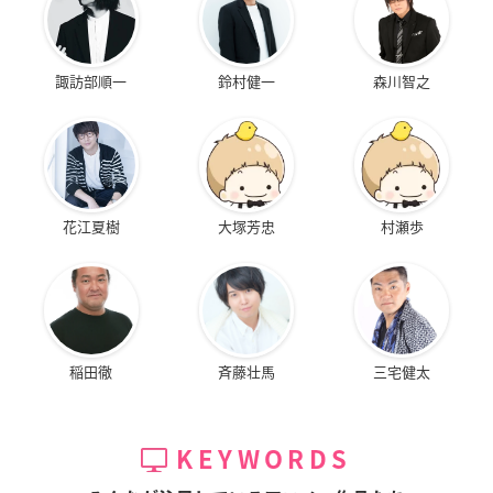
諏訪部順一
鈴村健一
森川智之
花江夏樹
大塚芳忠
村瀬歩
稲田徹
斉藤壮馬
三宅健太
KEYWORDS