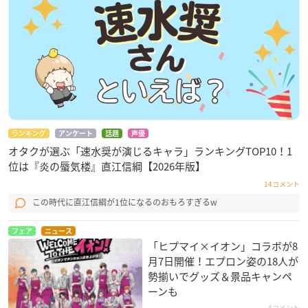
ランキング
アンケート
話題
声優
オタクが選ぶ「速水奨が演じるキャラ」ランキングTOP10！1
位は『炎の蜃気楼』直江信綱【2026年版】
14コメント
この時代に直江信綱が1位になるのおもろすぎるw
フェア
ニュース
「ヒプマイ×イオン」コラボが8
月7日開催！エプロン姿の18人が
勢揃いでグッズ＆景品キャンペ
ーンも
4コメント