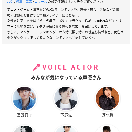
水奨
/
野津山幸宏
/
ニュース
の最新情報はリンク先をご覧ください。
アニメ・ゲーム・漫画などの2次元コンテンツや、声優・舞台・俳優などの情
報・話題をお届けする情報メディア「にじめん」。
女性向けアニメをはじめ、少年アニメやキャラクター作品、VTuberなどストリー
マーにも幅を広げ、オタクが気になる情報を幅広くお届けしています。
さらに、アンケート・ランキング・オタ活（推し活）お役立ち情報など、女性オ
タクがワクワク楽しめるようなコンテンツも発信しています。
VOICE ACTOR
みんなが気になっている声優さん
宮野真守
下野紘
速水奨