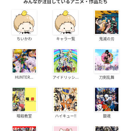
みんなが注目しているアニメ・作品たち
ちいかわ
キャラ一覧
鬼滅の刃
HUNTER...
アイドリッシ...
刀剣乱舞
暗殺教室
ハイキュー!!
銀魂