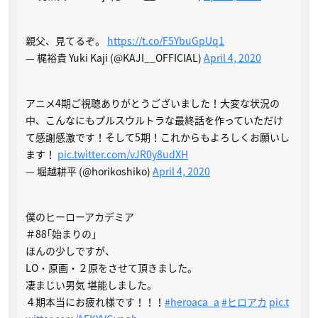
親父、見てるぞ。
https://t.co/F5YbuGpUq1
— 梶裕貴 Yuki Kaji (@KAJI__OFFICIAL)
April 4, 2020
アニメ4期ご視聴ありがとうございました！大変な状況の
中、こんなにもプルスウルトラな最終話を作っていただけ
て感謝感激です！そして5期！これからもよろしくお願いし
ます！
pic.twitter.com/vJR0y8udXH
— 堀越耕平 (@horikoshiko)
April 4, 2020
僕のヒーローアカデミア
＃88｢始まりの｣
ほんの少しですが、
LO・原画・２原をさせて頂きました。
凄まじい男気 堪能しました。
４期本当にお疲れ様です！！！
#heroaca_a
#ヒロアカ
pic.t