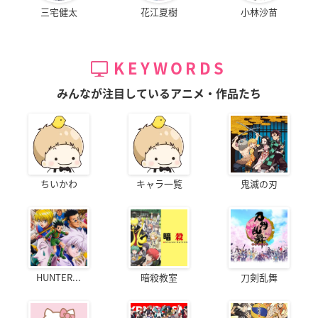
三宅健太
花江夏樹
小林沙苗
KEYWORDS
みんなが注目しているアニメ・作品たち
ちいかわ
キャラ一覧
鬼滅の刃
HUNTER...
暗殺教室
刀剣乱舞