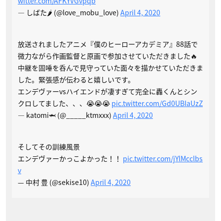
witter.com/AFKYVGvpqb
— しばた🌶️ (@love_mobu_love)
April 4, 2020
放送されましたアニメ『僕のヒーローアカデミア』88話で
微力ながら作画監督と原画で参加させていただきました🔥
中継を固唾を呑んで見守っていた面々を描かせていただきま
した。緊張感が伝わると嬉しいです。
エンデヴァーvsハイエンドが凄すぎて完全に轟くんとシン
クロしてました、、、😭😭😭
pic.twitter.com/Gd0UBIaUzZ
— katomi🦈 (@_____ktmxxx)
April 4, 2020
そしてその訓練風景
エンデヴァーかっこよかった！！
pic.twitter.com/jYlMcclbs
v
— 中村 豊 (@sekise10)
April 4, 2020