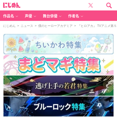
に
じ
め
ん
作品名
声優
舞台俳優
作者名
にじめん
>
ニュース
>
僕のヒーローアカデミア
> 『ヒロアカ』 TVアニメ第