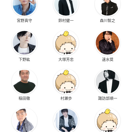
宮野真守
鈴村健一
森川智之
下野紘
大塚芳忠
速水奨
稲田徹
村瀬歩
諏訪部順一