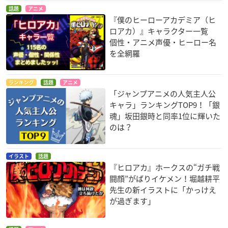
話題
アニメ
『僕のヒーローアカデミア（ヒ
ロアカ）』キャラクター一覧
個性・アニメ声優・ヒーロー名
を全網羅
ランキング
話題
アニメ
「ジャンプアニメの人気主人公
キャラ」ランキングTOP9！「銀
魂」坂田銀時と同率1位に輝いた
のは？
イラスト
話題
『ヒロアカ』ホークスの“ガチ戦
闘顔”がばりイケメン！堀越耕平
先生の新イラストに「かっけえ
が過ぎます」