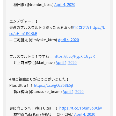
— 稲田徹 (@trombe_boss)
April 4, 2020
エンデヴァー！！
最高のプルスウルトラだったぁぁぁっ‼️
#ヒロアカ
https://t.
co/uHlm1KCBkB
— 三宅健太 (@miyake_ktrm)
April 4, 2020
プルスウルトラ！ですわ！
https://t.co/HypXr1Gy5R
— 井上麻里奈 (@Mari_navi)
April 4, 2020
4期ご視聴ありがとうございました！
Plus Ultra！！
https://t.co/gOc358E5jt
— 新垣樽助 (@tarusuke_beam)
April 4, 2020
更に向こうへ！Plus Ultra！！
https://t.co/TbXmSp0Xlw
— 梶裕貴 Yuki Kaji (@KAJI__OFFICIAL)
April 4, 2020