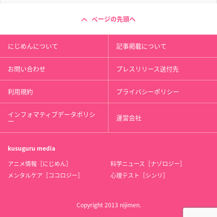
ページの先頭へ
にじめんについて
記事掲載について
お問い合わせ
プレスリリース送付先
利用規約
プライバシーポリシー
インフォマティブデータポリシ
運営会社
ー
kusuguru
media
アニメ情報［にじめん］
科学ニュース［ナゾロジー］
メンタルケア［ココロジー］
心理テスト［シンリ］
Copyright 2013 nijimen.