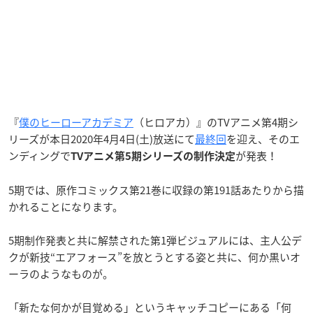
『
僕のヒーローアカデミア
（ヒロアカ）』のTVアニメ第4期シ
リーズが本日2020年4月4日(土)放送にて
最終回
を迎え、そのエ
ンディングで
が発表！
TVアニメ第5期シリーズの制作決定
5期では、原作コミックス第21巻に収録の第191話あたりから描
かれることになります。
5期制作発表と共に解禁された第1弾ビジュアルには、主人公デ
クが新技“エアフォース”を放とうとする姿と共に、何か黒いオ
ーラのようなものが。
「新たな何かが目覚める」というキャッチコピーにある「何