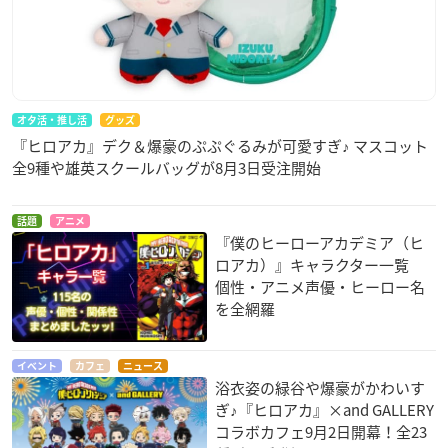
オタ活・推し活
グッズ
『ヒロアカ』デク＆爆豪のぷぷぐるみが可愛すぎ♪ マスコット
全9種や雄英スクールバッグが8月3日受注開始
話題
アニメ
『僕のヒーローアカデミア（ヒ
ロアカ）』キャラクター一覧
個性・アニメ声優・ヒーロー名
を全網羅
イベント
カフェ
ニュース
浴衣姿の緑谷や爆豪がかわいす
ぎ♪『ヒロアカ』×and GALLERY
コラボカフェ9月2日開幕！全23