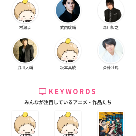
村瀬歩
武内駿輔
森川智之
浪川大輔
坂本真綾
斉藤壮馬
KEYWORDS
みんなが注目しているアニメ・作品たち