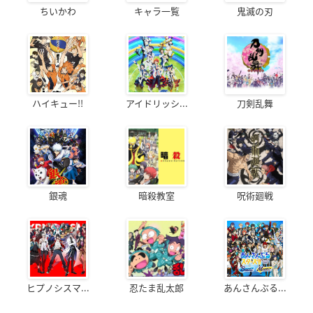
ちいかわ
キャラ一覧
鬼滅の刃
ハイキュー!!
アイドリッシ...
刀剣乱舞
銀魂
暗殺教室
呪術廻戦
ヒプノシスマ...
忍たま乱太郎
あんさんぶる...