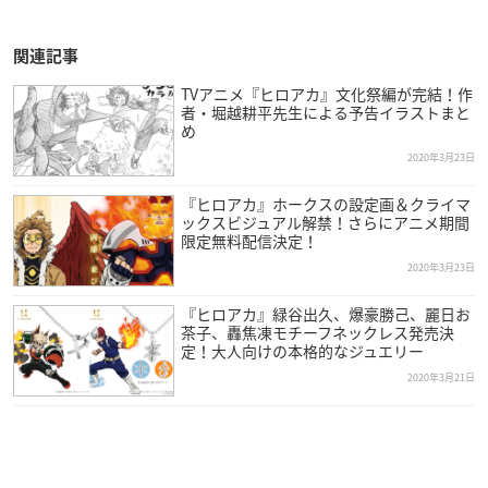
関連記事
TVアニメ『ヒロアカ』文化祭編が完結！作
者・堀越耕平先生による予告イラストまと
め
2020年3月23日
『ヒロアカ』ホークスの設定画＆クライマ
ックスビジュアル解禁！さらにアニメ期間
限定無料配信決定！
2020年3月23日
『ヒロアカ』緑谷出久、爆豪勝己、麗日お
茶子、轟焦凍モチーフネックレス発売決
定！大人向けの本格的なジュエリー
2020年3月21日