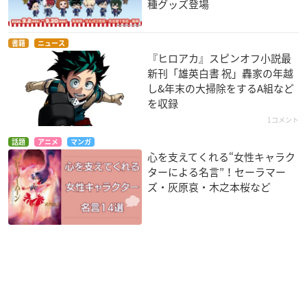
種グッズ登場
書籍
ニュース
『ヒロアカ』スピンオフ小説最
新刊「雄英白書 祝」轟家の年越
し&年末の大掃除をするA組など
を収録
1コメント
話題
アニメ
マンガ
心を支えてくれる“女性キャラク
ターによる名言”！セーラマー
ズ・灰原哀・木之本桜など