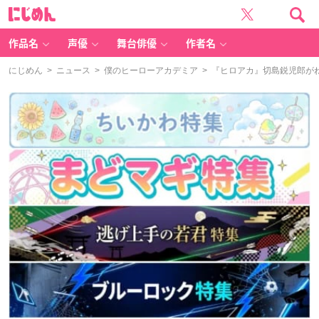
に
じ
め
ん
作品名
声優
舞台俳優
作者名
にじめん
>
ニュース
>
僕のヒーローアカデミア
> 『ヒロアカ』切島鋭児郎が