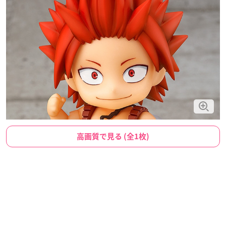
高画質で見る (全1枚)