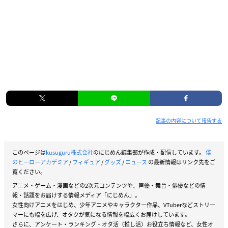
記事の内容について報告する
このページは
kusuguru株式会社
のにじめん編集部が作成・配信しています。
僕
のヒーローアカデミア
/
フィギュア
/
グッズ
/
ニュース
の最新情報はリンク先をご
覧ください。
アニメ・ゲーム・漫画などの2次元コンテンツや、声優・舞台・俳優などの情
報・話題をお届けする情報メディア「にじめん」。
女性向けアニメをはじめ、少年アニメやキャラクター作品、VTuberなどストリー
マーにも幅を広げ、オタクが気になる情報を幅広くお届けしています。
さらに、アンケート・ランキング・オタ活（推し活）お役立ち情報など、女性オ