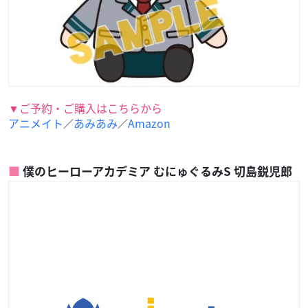
▼ご予約・ご購入はこちらから
アニメイト
あみあみ
Amazon
／
／
僕のヒーローアカデミア むにゅぐるみS 切島鋭児郎