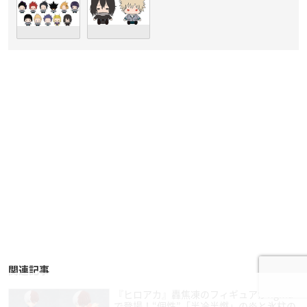
関連記事
『ヒロアカ』轟焦凍のフィギュアがfigma
で登場！“個性”「半冷半燃」の炎と氷柱の