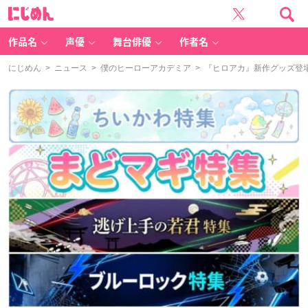
に
じ
め
ん
作品名
声優
舞台俳優
作者名
にじめん
>
ニュース
>
僕のヒーローアカデミア
> 『ヒロアカ』新作グッズ登