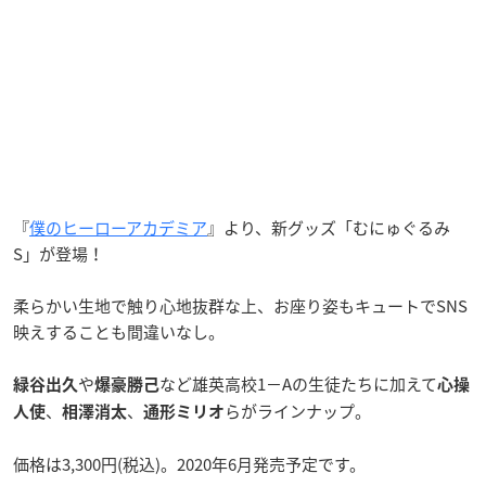
『
僕のヒーローアカデミア
』より、新グッズ「むにゅぐるみ
S」が登場！
柔らかい生地で触り心地抜群な上、お座り姿もキュートでSNS
映えすることも間違いなし。
や
など雄英高校1−Aの生徒たちに加えて
緑谷出久
爆豪勝己
心操
、
、
らがラインナップ。
人使
相澤消太
通形ミリオ
価格は3,300円(税込)。2020年6月発売予定です。