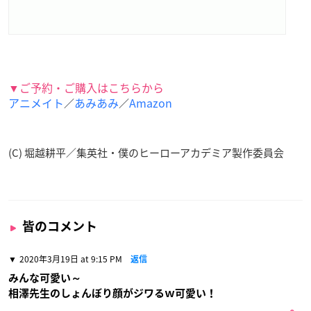
▼ご予約・ご購入はこちらから
アニメイト
あみあみ
Amazon
／
／
(C) 堀越耕平／集英社・僕のヒーローアカデミア製作委員会
皆のコメント
2020年3月19日 at 9:15 PM
返信
みんな可愛い～
相澤先生のしょんぼり顔がジワるｗ可愛い！