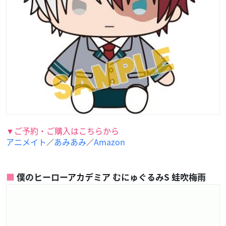
▼ご予約・ご購入はこちらから
アニメイト
あみあみ
Amazon
／
／
僕のヒーローアカデミア むにゅぐるみS 蛙吹梅雨