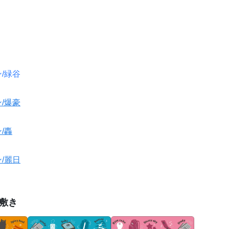
/緑谷
/爆豪
/轟
/麗日
下敷き