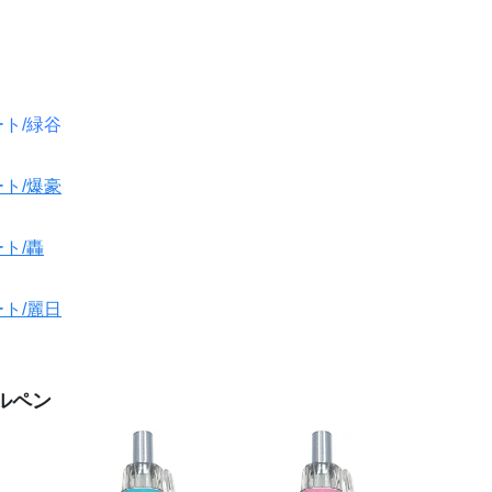
ト/緑谷
ト/爆豪
ト/轟
ト/麗日
ルペン