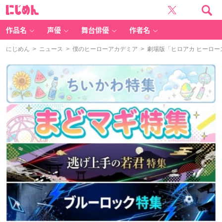
に
じ
め
ん
作品名
声優
舞台俳優
作者名
にじめん
>
ニュース
>
僕のヒーローアカデミア
> 劇場版「ヒロアカ ヒーロ