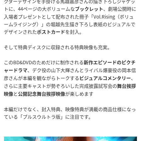
クターデザインを手掛ける馬越嘉彦さんの描き下ろしジャケッ
トに、44ページの大ボリュームな
、劇場公開時に
ブックレット
入場者プレゼントとして配布された冊子「Vol.Rising（ボリュ
ームライジング）」の堀越先生描き下ろし表紙のビジュアルで
デザインされた
を封入。
ポストカード
そして特典ディスクに収録される特典映像も充実。
このBD&DVDのためだけに制作される
新作エピソードのピクチ
、デク役の山下大輝さんとライバル爆豪役の岡本信
ャードラマ
彦さんが本編を観ながらトークする
、
ビジュアルコメンタリー
さらに主要キャストが勢ぞろいした完成披露試写会の
舞台挨拶
と
が楽しめます
映像
公開記念舞台挨拶映像
本編だけでなく、封入特典、映像特典が満載の商品仕様になっ
ている「プルスウルトラ版」に注目です。