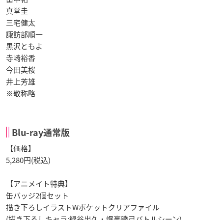
真堂圭
三宅健太
諏訪部順一
黒沢ともよ
寺崎裕香
今田美桜
井上芳雄
※敬称略
Blu-ray通常版
【価格】
5,280円(税込)
【アニメイト特典】
缶バッジ2個セット
描き下ろしイラストWポケットクリアファイル
(描き下ろしキャラ:緑谷出久・爆豪勝己バトルシーン)