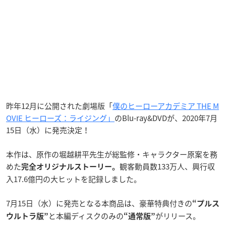
昨年12月に公開された劇場版「
僕のヒーローアカデミア THE M
OVIE ヒーローズ：ライジング」
のBlu-ray&DVDが、2020年7月
15日（水）に発売決定！
本作は、原作の堀越耕平先生が総監修・キャラクター原案を務
めた
観客動員数133万人、興行収
完全オリジナルストーリー。
入17.6億円の大ヒットを記録しました。
7月15日（水）に発売となる本商品は、豪華特典付きの
“プルス
と本編ディスクのみの
がリリース。
ウルトラ版”
“通常版”