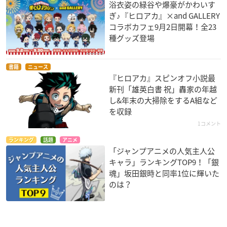
浴衣姿の緑谷や爆豪がかわいす
ぎ♪『ヒロアカ』×and GALLERY
コラボカフェ9月2日開幕！全23
種グッズ登場
書籍
ニュース
『ヒロアカ』スピンオフ小説最
新刊「雄英白書 祝」轟家の年越
し&年末の大掃除をするA組など
を収録
1コメント
ランキング
話題
アニメ
「ジャンプアニメの人気主人公
キャラ」ランキングTOP9！「銀
魂」坂田銀時と同率1位に輝いた
のは？