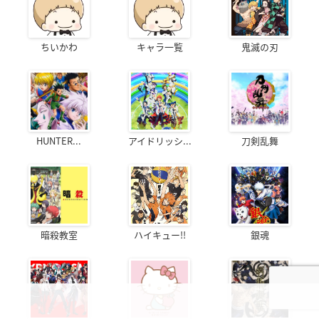
ちいかわ
キャラ一覧
鬼滅の刃
HUNTER...
アイドリッシ...
刀剣乱舞
暗殺教室
ハイキュー!!
銀魂