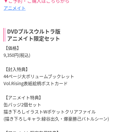
▼ご予約・ご購入はこちらから
アニメイト
DVDプルスウルトラ版
アニメイト限定セット
【価格】
9,350円(税込)
【封入特典】
44ページ大ボリュームブックレット
Vol.Rising表紙絵柄ポストカード
【アニメイト特典】
缶バッジ2個セット
描き下ろしイラストWポケットクリアファイル
(描き下ろしキャラ:緑谷出久・爆豪勝己バトルシーン)