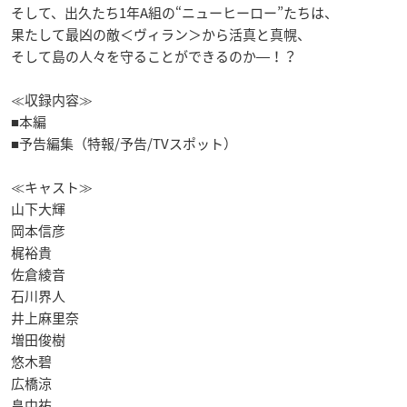
そして、出久たち1年A組の“ニューヒーロー”たちは、
果たして最凶の敵＜ヴィラン＞から活真と真幌、
そして島の人々を守ることができるのか―！？
≪収録内容≫
■本編
■予告編集（特報/予告/TVスポット）
≪キャスト≫
山下大輝
岡本信彦
梶裕貴
佐倉綾音
石川界人
井上麻里奈
増田俊樹
悠木碧
広橋涼
畠中祐