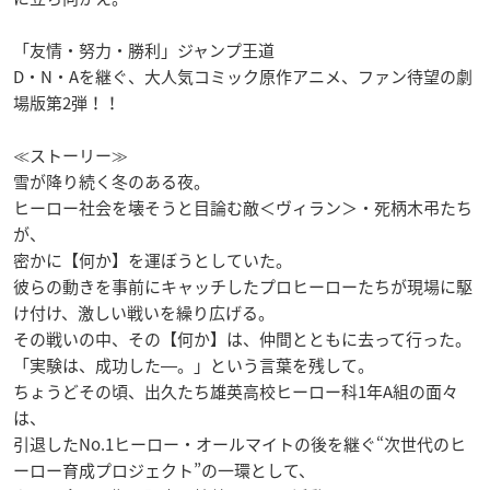
「友情・努力・勝利」ジャンプ王道
D・N・Aを継ぐ、大人気コミック原作アニメ、ファン待望の劇
場版第2弾！！
≪ストーリー≫
雪が降り続く冬のある夜。
ヒーロー社会を壊そうと目論む敵＜ヴィラン＞・死柄木弔たち
が、
密かに【何か】を運ぼうとしていた。
彼らの動きを事前にキャッチしたプロヒーローたちが現場に駆
け付け、激しい戦いを繰り広げる。
その戦いの中、その【何か】は、仲間とともに去って行った。
「実験は、成功した―。」という言葉を残して。
ちょうどその頃、出久たち雄英高校ヒーロー科1年A組の面々
は、
引退したNo.1ヒーロー・オールマイトの後を継ぐ“次世代のヒ
ーロー育成プロジェクト”の一環として、