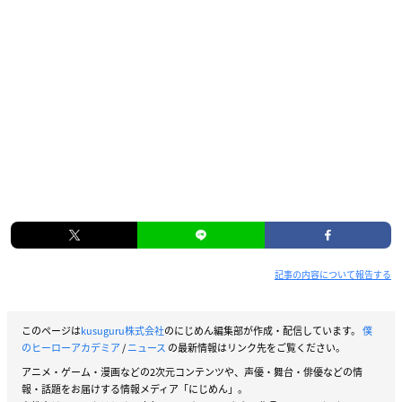
記事の内容について報告する
このページは
kusuguru株式会社
のにじめん編集部が作成・配信しています。
僕
のヒーローアカデミア
/
ニュース
の最新情報はリンク先をご覧ください。
アニメ・ゲーム・漫画などの2次元コンテンツや、声優・舞台・俳優などの情
報・話題をお届けする情報メディア「にじめん」。