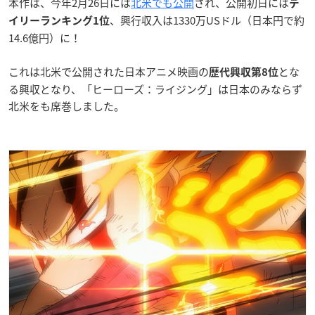
本作は、今年2月26日には
北米でも公開
され、公開初日には
デ
、興行収入は1330万USドル（日本円で約
イリーランキング1位
14.6億円）に！
これは北米で公開された日本アニメ映画の
とな
歴代興収第8位
る興収となり、「ヒーローズ：ライジング」は日本のみならず
北米をも席巻しました。