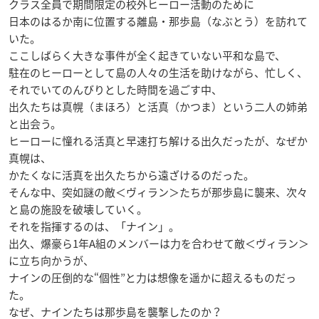
クラス全員で期間限定の校外ヒーロー活動のために
日本のはるか南に位置する離島・那歩島（なぶとう）を訪れて
いた。
ここしばらく大きな事件が全く起きていない平和な島で、
駐在のヒーローとして島の人々の生活を助けながら、忙しく、
それでいてのんびりとした時間を過ごす中、
出久たちは真幌（まほろ）と活真（かつま）という二人の姉弟
と出会う。
ヒーローに憧れる活真と早速打ち解ける出久だったが、なぜか
真幌は、
かたくなに活真を出久たちから遠ざけるのだった。
そんな中、突如謎の敵＜ヴィラン＞たちが那歩島に襲来、次々
と島の施設を破壊していく。
それを指揮するのは、「ナイン」。
出久、爆豪ら1年A組のメンバーは力を合わせて敵＜ヴィラン＞
に立ち向かうが、
ナインの圧倒的な“個性”と力は想像を遥かに超えるものだっ
た。
なぜ、ナインたちは那歩島を襲撃したのか？