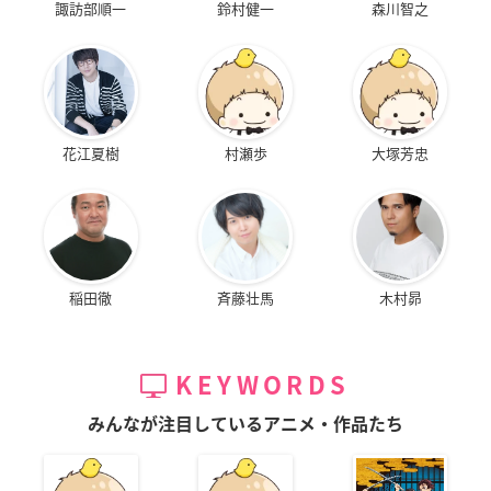
諏訪部順一
鈴村健一
森川智之
花江夏樹
村瀬歩
大塚芳忠
稲田徹
斉藤壮馬
木村昴
KEYWORDS
みんなが注目しているアニメ・作品たち