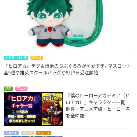
オタ活・推し活
グッズ
『ヒロアカ』デク＆爆豪のぷぷぐるみが可愛すぎ♪ マスコット
全9種や雄英スクールバッグが8月3日受注開始
話題
アニメ
『僕のヒーローアカデミア（ヒ
ロアカ）』キャラクター一覧
個性・アニメ声優・ヒーロー名
を全網羅
イベント
カフェ
ニュース