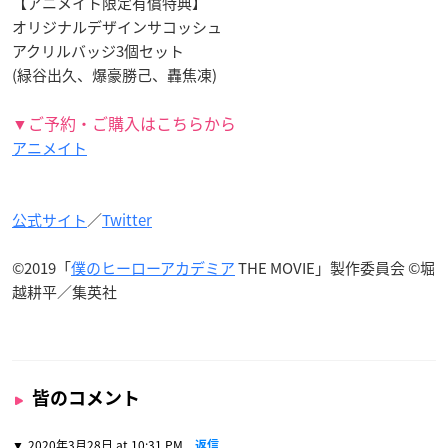
【アニメイト限定有償特典】
オリジナルデザインサコッシュ
アクリルバッジ3個セット
(緑谷出久、爆豪勝己、轟焦凍)
▼ご予約・ご購入はこちらから
アニメイト
公式サイト
／
Twitter
©2019「
僕のヒーローアカデミア
THE MOVIE」製作委員会 ©堀
越耕平／集英社
皆のコメント
2020年3月28日 at 10:31 PM
返信