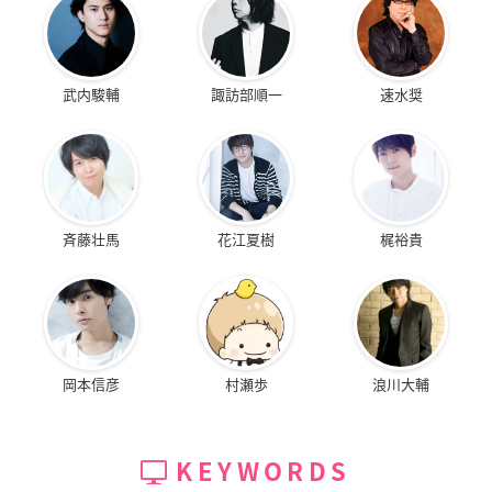
武内駿輔
諏訪部順一
速水奨
斉藤壮馬
花江夏樹
梶裕貴
岡本信彦
村瀬歩
浪川大輔
KEYWORDS