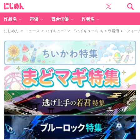
に
じ
め
ん
作品名
声優
舞台俳優
作者名
にじめん
>
ニュース
>
ハイキュー!!
> 『ハイキュー!!』キャラ着用ユニフォー