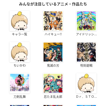
みんなが注目しているアニメ・作品たち
キャラ一覧
ハイキュー!!
アイドリッシ...
ちいかわ
鬼滅の刃
呪術廻戦
刀剣乱舞
忍たま乱太郎
Ｄｒ．ＳＴＯ...