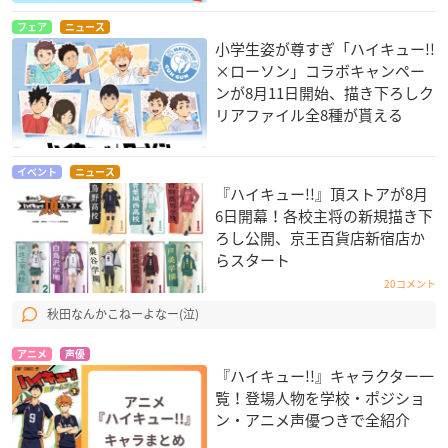
フェア
ニュース
小学生姿が尊すぎ「ハイキュー!!
×ローソン」コラボキャンペー
ンが8月11日開始、描き下ろしク
リアファイル全8種が貰える
イベント
ニュース
『ハイキュー!!』頂ストアが8月
6日開幕！各校主将の新規描き下
ろし公開、京王百貨店新宿店か
らスタート
20コメント
秋田なんかこねーよなー(泣)
アニメ
声優
『ハイキュー!!』キャラクター一
覧！登場人物を学校・ポジショ
ン・アニメ声優つきで全紹介