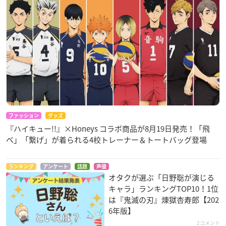
ファッション
グッズ
『ハイキュー!!』×Honeys コラボ商品が8月19日発売！「飛
べ」「繋げ」が着られる4校トレーナー＆トートバッグ登場
ランキング
アンケート
話題
声優
オタクが選ぶ「日野聡が演じる
キャラ」ランキングTOP10！1位
は『鬼滅の刃』煉󠄁獄杏寿郎【202
6年版】
2コメント