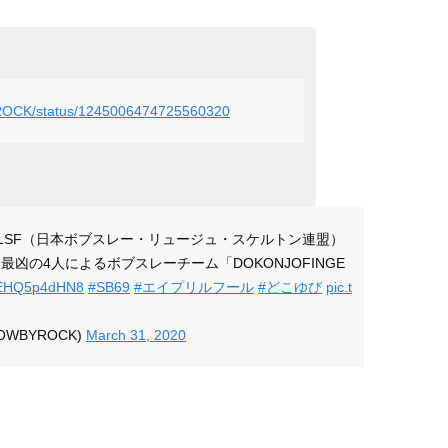
YROCK/status/1245006474725560320
LSF（日本ボブスレー・リュージュ・スケルトン連盟）
凶の4人によるボブスレーチーム「DOKONJOFINGE
co/EHQ5p4dHN8
#SB69
#エイプリルフール
#どこゆび
pic.t
HOWBYROCK)
March 31, 2020