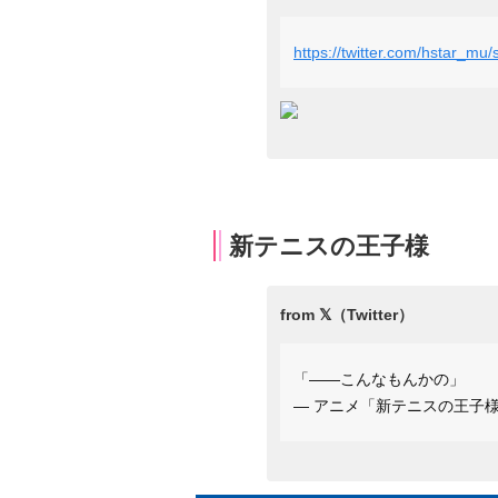
https://twitter.com/hstar_m
新テニスの王子様
「——こんなもんかの」
— アニメ「新テニスの王子様」公式