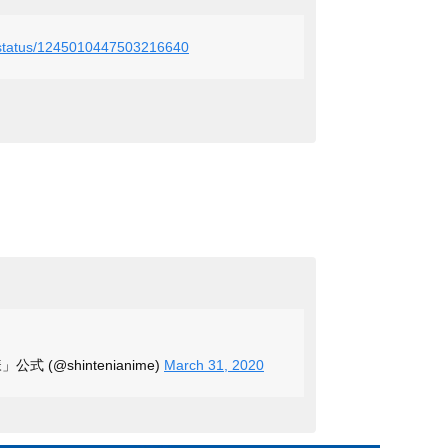
u/status/1245010447503216640
 (@shintenianime)
March 31, 2020