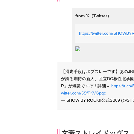
https://twitter.com/SHOWB
【滑走手段はボブスレーです】あのJB
が誇る期待の新人、区立DO根性北学園最
R」が爆誕ですぞ！詳細→
https://t.
witter.com/5SfTKVGpqc
— SHOW BY ROCK!!公式SB69 (@S
文豪ストレイドッグス