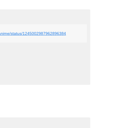
d_anime/status/1245002987962896384