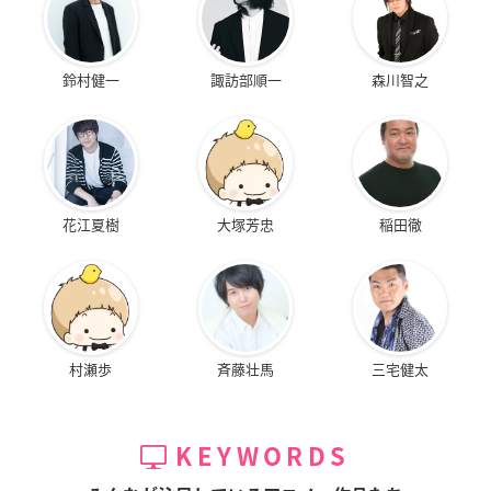
鈴村健一
諏訪部順一
森川智之
花江夏樹
大塚芳忠
稲田徹
村瀬歩
斉藤壮馬
三宅健太
KEYWORDS