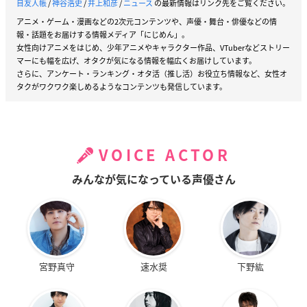
目友人帳
/
神谷浩史
/
井上和彦
/
ニュース
の最新情報はリンク先をご覧ください。
アニメ・ゲーム・漫画などの2次元コンテンツや、声優・舞台・俳優などの情
報・話題をお届けする情報メディア「にじめん」。
女性向けアニメをはじめ、少年アニメやキャラクター作品、VTuberなどストリー
マーにも幅を広げ、オタクが気になる情報を幅広くお届けしています。
さらに、アンケート・ランキング・オタ活（推し活）お役立ち情報など、女性オ
タクがワクワク楽しめるようなコンテンツも発信しています。
VOICE ACTOR
みんなが気になっている声優さん
宮野真守
速水奨
下野紘