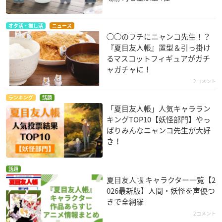
オタ活・推し活
ニュース
◯◯のフチにニャンコ先生！？
『夏目友人帳』置型＆引っ掛け
るマスコットフィギュアがガチ
ャガチャに！
2コメント
ランキング
話題
「夏目友人帳」人気キャララン
キングTOP10【妖怪部門】やっ
ぱりみんなニャンコ先生が大好
き！
話題
夏目友人帳 キャラクター一覧【2
026最新版】人間・妖怪を声優つ
きで全網羅
2コメント