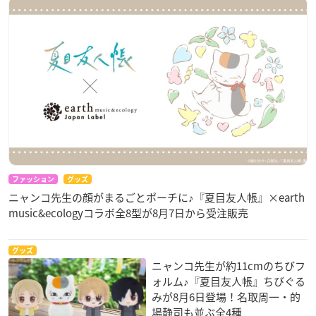
ファッション
グッズ
ニャンコ先生の顔がまるごとポーチに♪『夏目友人帳』×earth
music&ecologyコラボ全8型が8月7日から受注販売
グッズ
ニャンコ先生が約11cmのちびフ
ォルム♪『夏目友人帳』ちびぐる
みが8月6日登場！名取周一・的
場静司も並ぶ全4種