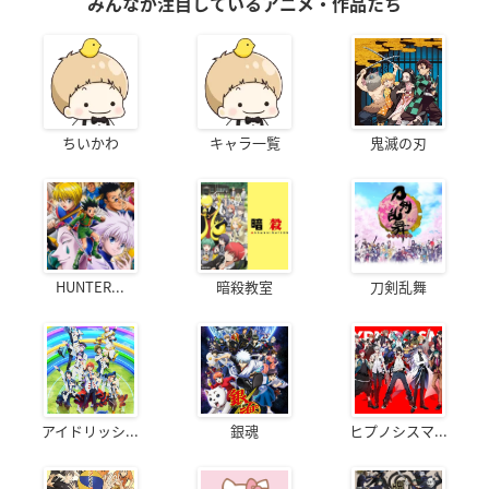
みんなが注目しているアニメ・作品たち
ちいかわ
キャラ一覧
鬼滅の刃
HUNTER...
暗殺教室
刀剣乱舞
アイドリッシ...
銀魂
ヒプノシスマ...