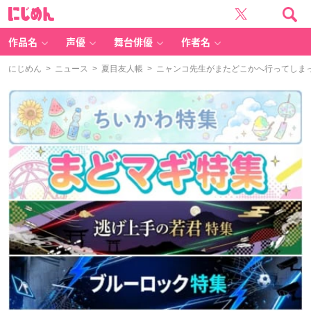
に
じ
め
ん
作品名
声優
舞台俳優
作者名
にじめん
>
ニュース
>
夏目友人帳
> ニャンコ先生がまたどこかへ行ってしま