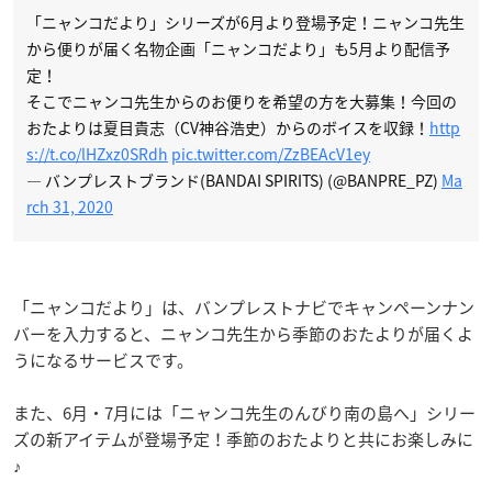
「ニャンコだより」シリーズが6月より登場予定！ニャンコ先生
から便りが届く名物企画「ニャンコだより」も5月より配信予
定！
そこでニャンコ先生からのお便りを希望の方を大募集！今回の
おたよりは夏目貴志（CV神谷浩史）からのボイスを収録！
http
s://t.co/lHZxz0SRdh
pic.twitter.com/ZzBEAcV1ey
— バンプレストブランド(BANDAI SPIRITS) (@BANPRE_PZ)
Ma
rch 31, 2020
「ニャンコだより」は、バンプレストナビでキャンペーンナン
バーを入力すると、ニャンコ先生から季節のおたよりが届くよ
うになるサービスです。
また、6月・7月には「ニャンコ先生のんびり南の島へ」シリー
ズの新アイテムが登場予定！季節のおたよりと共にお楽しみに
♪