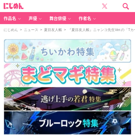
に
じ
め
ん
作品名
声優
舞台俳優
作者名
にじめん
>
ニュース
>
夏目友人帳
> 『夏目友人帳』ニャンコ先生Ver.の「