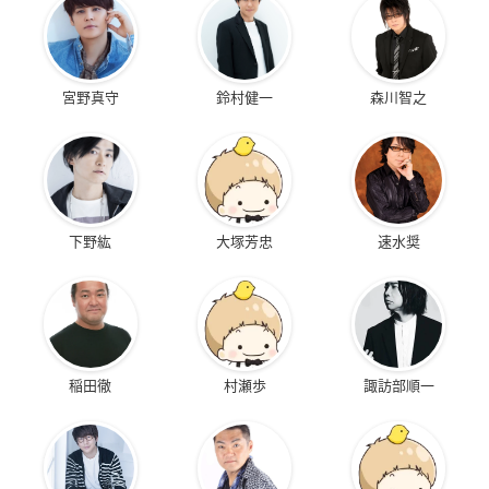
宮野真守
鈴村健一
森川智之
下野紘
大塚芳忠
速水奨
稲田徹
村瀬歩
諏訪部順一