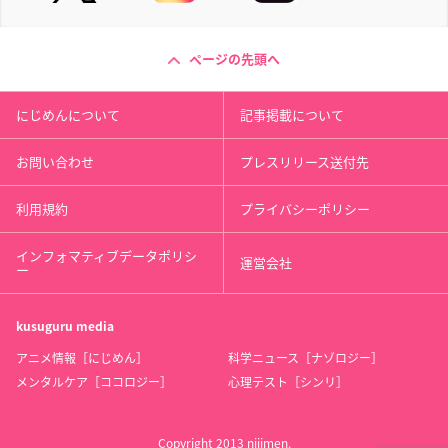
ページの先頭へ
にじめんについて
記事掲載について
お問い合わせ
プレスリリース送付先
利用規約
プライバシーポリシー
インフォマティブデータポリシ
運営会社
ー
kusuguru
media
アニメ情報［にじめん］
科学ニュース［ナゾロジー］
メンタルケア［ココロジー］
心理テスト［シンリ］
Copyright 2013 nijimen.