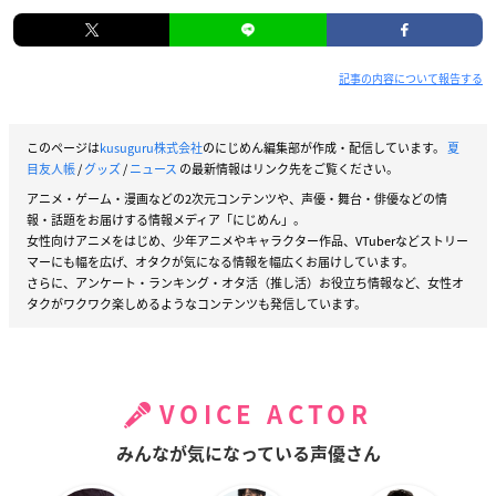
記事の内容について報告する
このページは
kusuguru株式会社
のにじめん編集部が作成・配信しています。
夏
目友人帳
/
グッズ
/
ニュース
の最新情報はリンク先をご覧ください。
アニメ・ゲーム・漫画などの2次元コンテンツや、声優・舞台・俳優などの情
報・話題をお届けする情報メディア「にじめん」。
女性向けアニメをはじめ、少年アニメやキャラクター作品、VTuberなどストリー
マーにも幅を広げ、オタクが気になる情報を幅広くお届けしています。
さらに、アンケート・ランキング・オタ活（推し活）お役立ち情報など、女性オ
タクがワクワク楽しめるようなコンテンツも発信しています。
VOICE ACTOR
みんなが気になっている声優さん