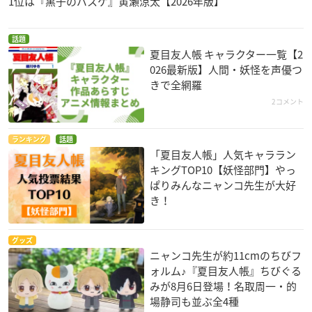
1位は『黒子のバスケ』黄瀬涼太【2026年版】
話題
夏目友人帳 キャラクター一覧【2
026最新版】人間・妖怪を声優つ
きで全網羅
2コメント
ランキング
話題
「夏目友人帳」人気キャララン
キングTOP10【妖怪部門】やっ
ぱりみんなニャンコ先生が大好
き！
グッズ
ニャンコ先生が約11cmのちびフ
ォルム♪『夏目友人帳』ちびぐる
みが8月6日登場！名取周一・的
場静司も並ぶ全4種