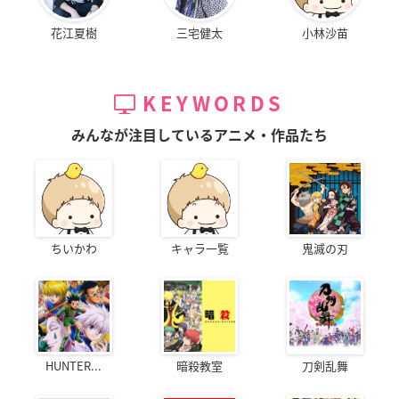
花江夏樹
三宅健太
小林沙苗
KEYWORDS
みんなが注目しているアニメ・作品たち
ちいかわ
キャラ一覧
鬼滅の刃
HUNTER...
暗殺教室
刀剣乱舞