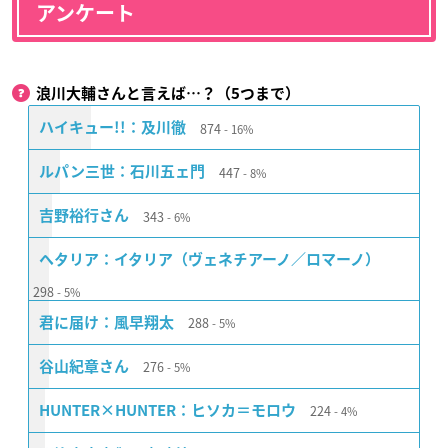
アンケート
浪川大輔さんと言えば…？（5つまで）
874
ハイキュー!!：及川徹
16%
447
ルパン三世：石川五ェ門
8%
343
吉野裕行さん
6%
ヘタリア：イタリア（ヴェネチアーノ／ロマーノ）
298
5%
288
君に届け：風早翔太
5%
276
谷山紀章さん
5%
224
HUNTER×HUNTER：ヒソカ＝モロウ
4%