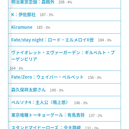
208
明治東亰恋伽：森鴎外
4%
187
K：伊佐那社
3%
185
Kiramune
3%
184
Fate/stay night：ロード・エルメロイII世
3%
ヴァイオレット・エヴァーガーデン：ギルベルト・ブ
ーゲンビリア
164
3%
156
Fate/Zero：ウェイバー・ベルベット
3%
149
森久保祥太郎さん
3%
146
ペルソナ4：主人公〈鳴上悠〉
3%
137
東京喰種トーキョーグール：有馬貴将
2%
132
スタンドマイヒーローズ ：今大路峻
2%