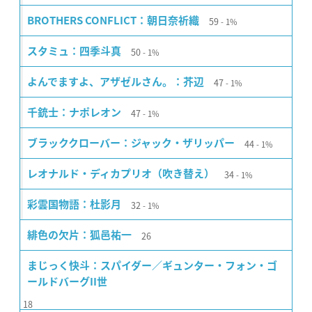
59
BROTHERS CONFLICT：朝日奈祈織
1%
50
スタミュ：四季斗真
1%
47
よんでますよ、アザゼルさん。：芥辺
1%
47
千銃士：ナポレオン
1%
44
ブラッククローバー：ジャック・ザリッパー
1%
34
レオナルド・ディカプリオ（吹き替え）
1%
32
彩雲国物語：杜影月
1%
26
緋色の欠片：狐邑祐一
まじっく快斗：スパイダー／ギュンター・フォン・ゴ
ールドバーグII世
18