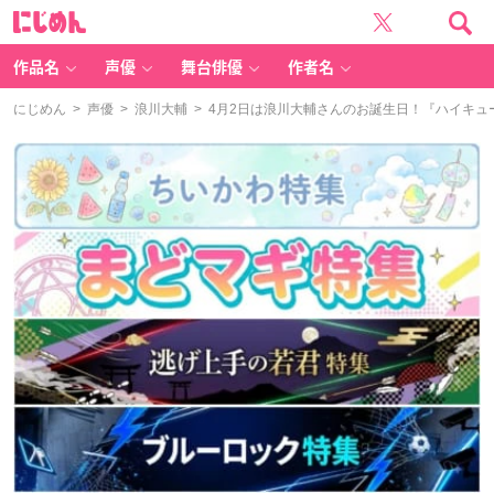
に
じ
め
ん
作品名
声優
舞台俳優
作者名
にじめん
>
声優
>
浪川大輔
> 4月2日は浪川大輔さんのお誕生日！『ハイキ