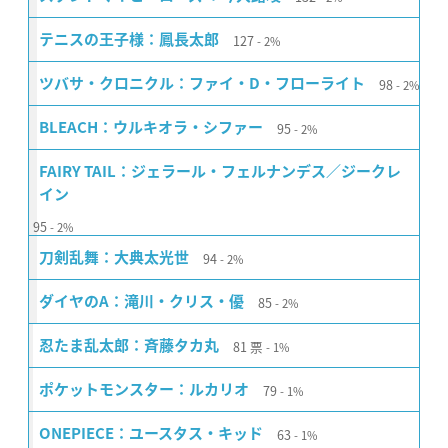
127
テニスの王子様：鳳長太郎
2%
98
ツバサ・クロニクル：ファイ・D・フローライト
2%
95
BLEACH：ウルキオラ・シファー
2%
FAIRY TAIL：ジェラール・フェルナンデス／ジークレ
イン
95
2%
94
刀剣乱舞：大典太光世
2%
85
ダイヤのA：滝川・クリス・優
2%
81
票
忍たま乱太郎：斉藤タカ丸
1%
79
ポケットモンスター：ルカリオ
1%
63
ONEPIECE：ユースタス・キッド
1%