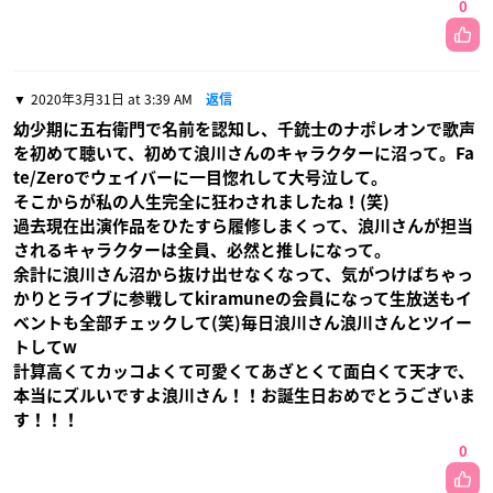
0
2020年3月31日 at 3:39 AM
返信
幼少期に五右衛門で名前を認知し、千銃士のナポレオンで歌声
を初めて聴いて、初めて浪川さんのキャラクターに沼って。Fa
te/Zeroでウェイバーに一目惚れして大号泣して。
そこからが私の人生完全に狂わされましたね！(笑)
過去現在出演作品をひたすら履修しまくって、浪川さんが担当
されるキャラクターは全員、必然と推しになって。
余計に浪川さん沼から抜け出せなくなって、気がつけばちゃっ
かりとライブに参戦してkiramuneの会員になって生放送もイ
ベントも全部チェックして(笑)毎日浪川さん浪川さんとツイー
トしてw
計算高くてカッコよくて可愛くてあざとくて面白くて天才で、
本当にズルいですよ浪川さん！！お誕生日おめでとうございま
す！！！
0