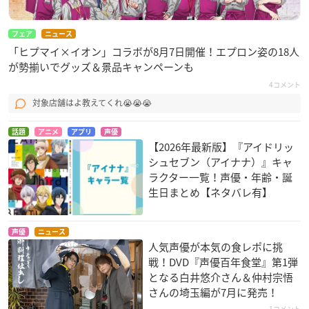
フェア
ニュース
「ヒプマイ×イオン」コラボが8月7日開催！エプロン姿の18人
が勢揃いでグッズ＆景品キャンペーンも
4コメント
対象店舗はよ教えてくれ😭😭😭
話題
アニメ
アプリ
声優
【2026年最新版】『アイドリッ
シュセブン（アイナナ）』キャ
ラクター一覧！声優・年齢・誕
生日まとめ【ネタバレ有】
声優
ニュース
人気声優が本気の食レポに挑
戦！DVD『声優百年食堂』第1弾
となる白井悠介さん＆仲村宗悟
さんの埼玉編が7月に発売！
1コメント