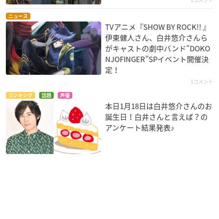
ニュース
TVアニメ『SHOW BY ROCK!! 』
伊東健人さん、白井悠介さんら
がキャストの劇中バンド“DOKO
NJOFINGER”SPイベント開催決
定！
1コメント
ランキング
話題
声優
本日1月18日は白井悠介さんのお
誕生日！白井さんと言えば？の
アンケート結果発表♪