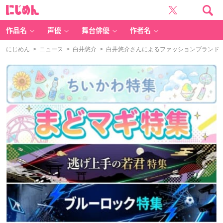
に
じ
め
ん
作品名
声優
舞台俳優
作者名
にじめん
>
ニュース
>
白井悠介
> 白井悠介さんによるファッションブランド「