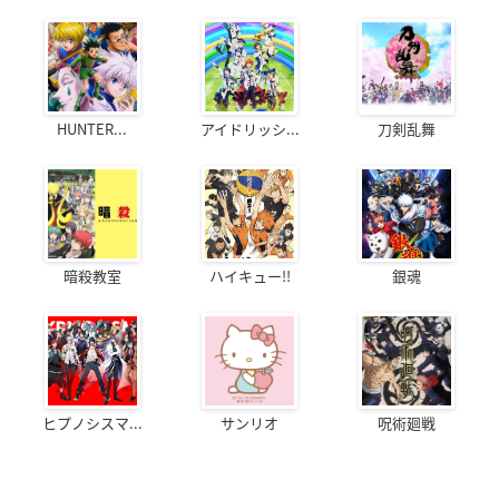
HUNTER...
アイドリッシ...
刀剣乱舞
暗殺教室
ハイキュー!!
銀魂
ヒプノシスマ...
サンリオ
呪術廻戦