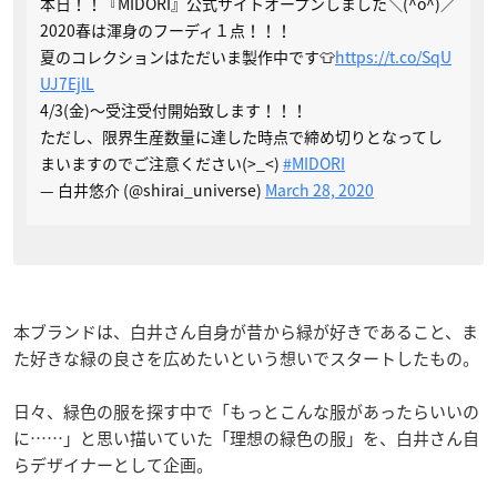
本日！！『MIDORI』公式サイトオープンしました＼(^o^)／
2020春は渾身のフーディ１点！！！
夏のコレクションはただいま製作中です👕
https://t.co/SqU
UJ7EjlL
4/3(金)〜受注受付開始致します！！！
ただし、限界生産数量に達した時点で締め切りとなってし
まいますのでご注意ください(>_<)
#MIDORI
— 白井悠介 (@shirai_universe)
March 28, 2020
本ブランドは、白井さん自身が昔から緑が好きであること、ま
た好きな緑の良さを広めたいという想いでスタートしたもの。
日々、緑色の服を探す中で「もっとこんな服があったらいいの
に……」と思い描いていた「理想の緑色の服」を、白井さん自
らデザイナーとして企画。