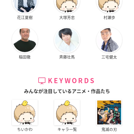
花江夏樹
大塚芳忠
村瀬歩
稲田徹
斉藤壮馬
三宅健太
KEYWORDS
みんなが注目しているアニメ・作品たち
ちいかわ
キャラ一覧
鬼滅の刃