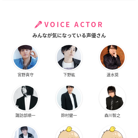
VOICE ACTOR
みんなが気になっている声優さん
宮野真守
下野紘
速水奨
諏訪部順一
鈴村健一
森川智之