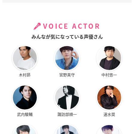
VOICE ACTOR
みんなが気になっている声優さん
木村昴
宮野真守
中村悠一
武内駿輔
諏訪部順一
速水奨