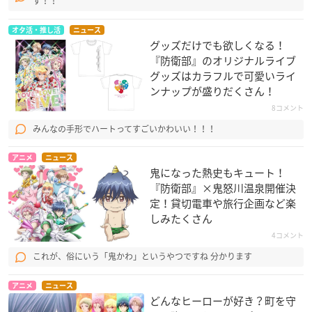
す！！
オタ活・推し活
ニュース
グッズだけでも欲しくなる！
『防衛部』のオリジナルライブ
グッズはカラフルで可愛いライ
ンナップが盛りだくさん！
8コメント
みんなの手形でハートってすごいかわいい！！！
アニメ
ニュース
鬼になった熱史もキュート！
『防衛部』×鬼怒川温泉開催決
定！貸切電車や旅行企画など楽
しみたくさん
4コメント
これが、俗にいう「鬼かわ」というやつですね 分かります
アニメ
ニュース
どんなヒーローが好き？町を守