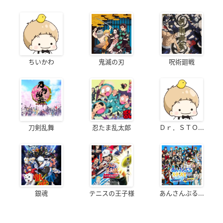
ちいかわ
鬼滅の刃
呪術廻戦
刀剣乱舞
忍たま乱太郎
Ｄｒ．ＳＴＯ...
銀魂
テニスの王子様
あんさんぶる...