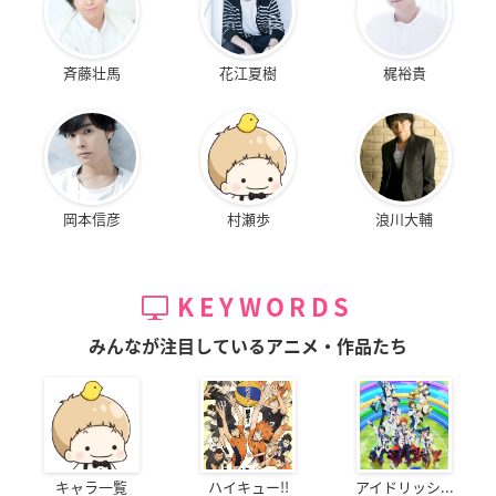
斉藤壮馬
花江夏樹
梶裕貴
岡本信彦
村瀬歩
浪川大輔
KEYWORDS
みんなが注目しているアニメ・作品たち
キャラ一覧
ハイキュー!!
アイドリッシ...