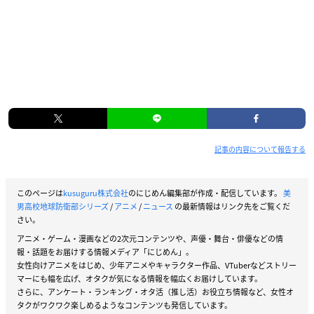
記事の内容について報告する
このページは
kusuguru株式会社
のにじめん編集部が作成・配信しています。
美
男高校地球防衛部シリーズ
/
アニメ
/
ニュース
の最新情報はリンク先をご覧くだ
さい。
アニメ・ゲーム・漫画などの2次元コンテンツや、声優・舞台・俳優などの情
報・話題をお届けする情報メディア「にじめん」。
女性向けアニメをはじめ、少年アニメやキャラクター作品、VTuberなどストリー
マーにも幅を広げ、オタクが気になる情報を幅広くお届けしています。
さらに、アンケート・ランキング・オタ活（推し活）お役立ち情報など、女性オ
タクがワクワク楽しめるようなコンテンツも発信しています。