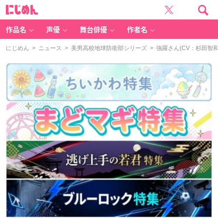
に
じ
め
ん
作品名
声優
舞台俳優
作者名
にじめん
>
ニュース
>
美男高校地球防衛部シリーズ
> 強羅さん(CV：杉田智