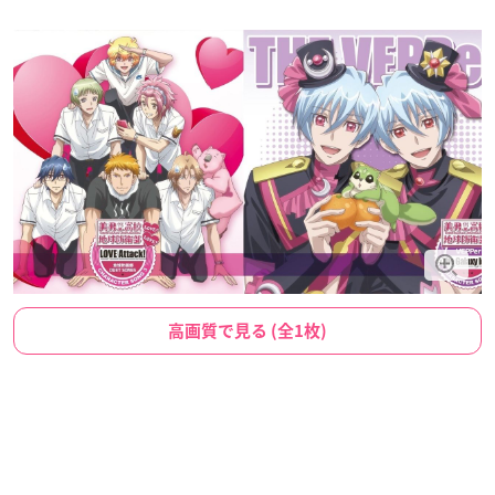
高画質で見る (全1枚)