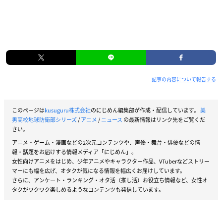
記事の内容について報告する
このページは
kusuguru株式会社
のにじめん編集部が作成・配信しています。
美
男高校地球防衛部シリーズ
/
アニメ
/
ニュース
の最新情報はリンク先をご覧くだ
さい。
アニメ・ゲーム・漫画などの2次元コンテンツや、声優・舞台・俳優などの情
報・話題をお届けする情報メディア「にじめん」。
女性向けアニメをはじめ、少年アニメやキャラクター作品、VTuberなどストリー
マーにも幅を広げ、オタクが気になる情報を幅広くお届けしています。
さらに、アンケート・ランキング・オタ活（推し活）お役立ち情報など、女性オ
タクがワクワク楽しめるようなコンテンツも発信しています。