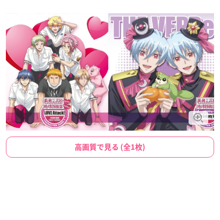
高画質で見る (全1枚)