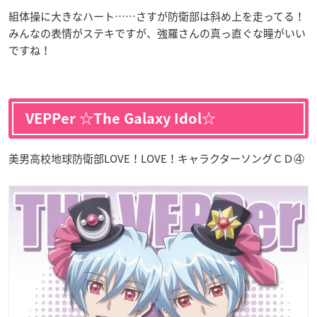
組体操に大きなハート……さすが防衛部は斜め上を走ってる！
みんなの表情がステキですが、強羅さんの真っ直ぐな瞳がいい
ですね！
VEPPer ☆The Galaxy Idol☆
美男高校地球防衛部LOVE！LOVE！キャラクターソングＣＤ④