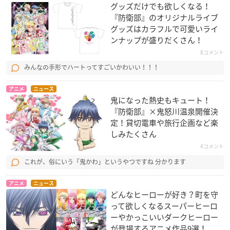
グッズだけでも欲しくなる！
『防衛部』のオリジナルライブ
グッズはカラフルで可愛いライ
ンナップが盛りだくさん！
8コメント
みんなの手形でハートってすごいかわいい！！！
アニメ
ニュース
鬼になった熱史もキュート！
『防衛部』×鬼怒川温泉開催決
定！貸切電車や旅行企画など楽
しみたくさん
4コメント
これが、俗にいう「鬼かわ」というやつですね 分かります
アニメ
ニュース
どんなヒーローが好き？町を守
って欲しくなるスーパーヒーロ
ーやかっこいいダークヒーロー
が登場するアニメ作品9選！