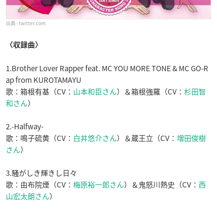
twitter.com
〈収録曲〉
1.Brother Lover Rapper feat. MC YOU MORE TONE & MC GO-R
ap from KUROTAMAYU
歌：箱根有基（CV：
山本和臣さん
）＆箱根強羅（CV：
杉田智
和さん
）
2.-Halfway-
歌：鳴子硫黄（CV：
白井悠介さん
）＆蔵王立（CV：
増田俊樹
さん
）
3.騒がしき輝きし日々
歌：由布院煙（CV：
梅原裕一郎さん
）＆鬼怒川熱史（CV：
西
山宏太朗さん
）