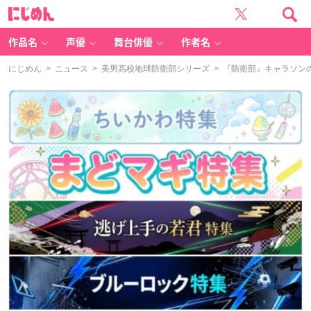
に
じ
め
ん
作品名
声優
舞台俳優
作者名
にじめん
>
ニュース
>
美男高校地球防衛部シリーズ
> 『防衛部』キャラソン