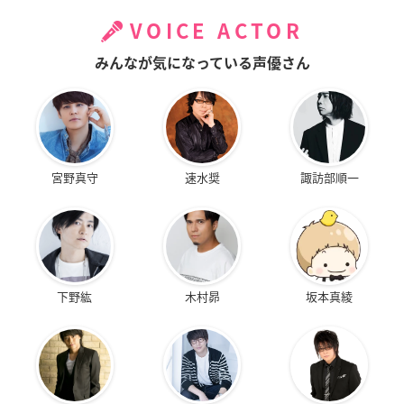
VOICE ACTOR
みんなが気になっている声優さん
宮野真守
速水奨
諏訪部順一
下野紘
木村昴
坂本真綾