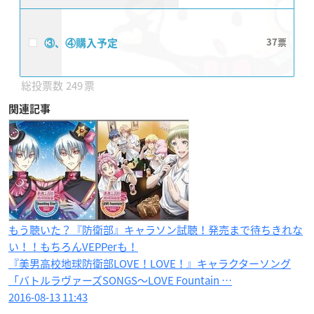
③、④購入予定
37
249
関連記事
もう聴いた？『防衛部』キャラソン試聴！発売まで待ちきれな
い！！もちろんVEPPerも！
『美男高校地球防衛部LOVE！LOVE！』キャラクターソング
「バトルラヴァーズSONGS～LOVE Fountain …
2016-08-13 11:43