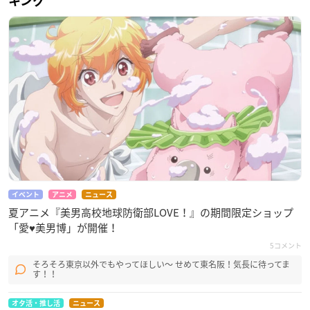
キング
イベント
アニメ
ニュース
夏アニメ『美男高校地球防衛部LOVE！』の期間限定ショップ
「愛♥美男博」が開催！
5コメント
そろそろ東京以外でもやってほしい〜 せめて東名阪！気長に待ってま
す！！
オタ活・推し活
ニュース