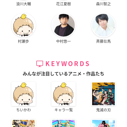
浪川大輔
花江夏樹
森川智之
村瀬歩
中村悠一
斉藤壮馬
KEYWORDS
みんなが注目しているアニメ・作品たち
ちいかわ
キャラ一覧
鬼滅の刃