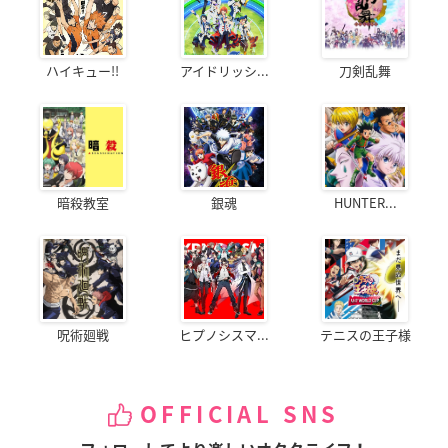
ハイキュー!!
アイドリッシ...
刀剣乱舞
暗殺教室
銀魂
HUNTER...
呪術廻戦
ヒプノシスマ...
テニスの王子様
OFFICIAL SNS