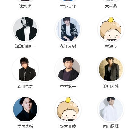
速水奨
宮野真守
木村昴
諏訪部順一
花江夏樹
村瀬歩
森川智之
中村悠一
浪川大輔
武内駿輔
坂本真綾
内山昂輝