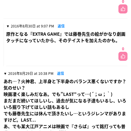
0
2016年8月30日 at 9:07 PM
返信
原作となる『EXTRA GAME』では藤巻先生の絵がかなり劇画
タッチになっていたから、そのテイストを加えたのかも。
0
2016年8月29日 at 10:38 PM
返信
あれ…？火神君、上半身と下半身のバランス悪くないですか？
気のせい？
映画凄く楽しみだなあ。でも”LAST”って…(´；ω；｀)
まだまだ続いてほしいし、過去が気になる子達もいるし、いろ
いろ掘り下げてほしい話もあるし
でも藤巻先生には休んで頂きたいし…というジレンマがありま
すけど。LAST…
あ、でも某大江戸アニメは映画で『さらば』って銘打っても普