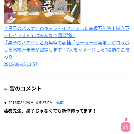
『黒子のバスケ』各キャラをイメージした高級万年筆！描き下
ろしイラストではみんなで図書館に
『黒子のバスケ』と万年筆の老舗「セーラー万年筆」がコラボ
した高級万年筆が登場します！7人をイメージした7種類のこだ
わり…
2016-08-15 11:57
皆のコメント
2016年8月29日 at 5:27 PM
返信
藤巻先生、黒子じゃなくても新作待ってます！
0