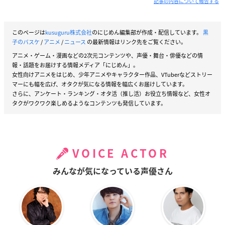
記事の内容について報告する
このページは
kusuguru株式会社
のにじめん編集部が作成・配信しています。
黒
子のバスケ
/
アニメ
/
ニュース
の最新情報はリンク先をご覧ください。
アニメ・ゲーム・漫画などの2次元コンテンツや、声優・舞台・俳優などの情
報・話題をお届けする情報メディア「にじめん」。
女性向けアニメをはじめ、少年アニメやキャラクター作品、VTuberなどストリー
マーにも幅を広げ、オタクが気になる情報を幅広くお届けしています。
さらに、アンケート・ランキング・オタ活（推し活）お役立ち情報など、女性オ
タクがワクワク楽しめるようなコンテンツも発信しています。
VOICE ACTOR
みんなが気になっている声優さん