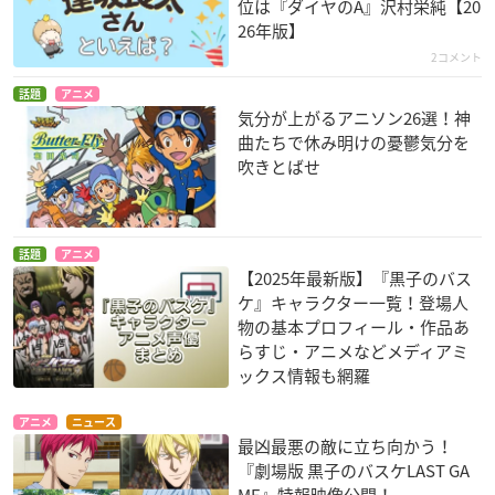
位は『ダイヤのA』沢村栄純【20
26年版】
2コメント
話題
アニメ
気分が上がるアニソン26選！神
曲たちで休み明けの憂鬱気分を
吹きとばせ
話題
アニメ
【2025年最新版】『黒子のバス
ケ』キャラクター一覧！登場人
物の基本プロフィール・作品あ
らすじ・アニメなどメディアミ
ックス情報も網羅
アニメ
ニュース
最凶最悪の敵に立ち向かう！
『劇場版 黒子のバスケLAST GA
ME』特報映像公開！