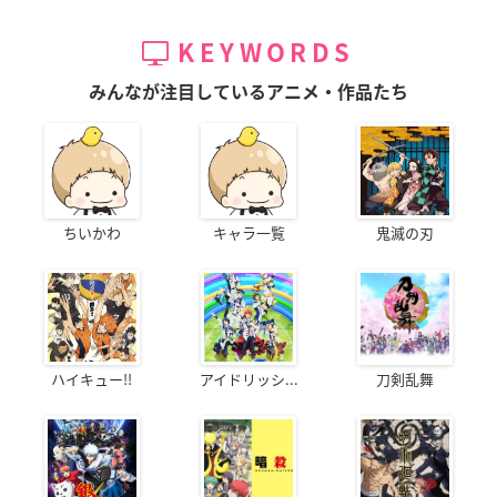
KEYWORDS
みんなが注目しているアニメ・作品たち
ちいかわ
キャラ一覧
鬼滅の刃
ハイキュー!!
アイドリッシ...
刀剣乱舞