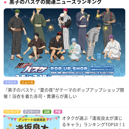
黒子のバスケの関連ニュースランキング
イベント
ニュース
『黒子のバスケ』“夏の夜”がテーマのポップアップショップ開
催！浴衣を着た赤司・黄瀬らが美しい
ランキング
アンケート
話題
声優
オタクが選ぶ「逢坂良太が演じ
るキャラ」ランキングTOP10！1