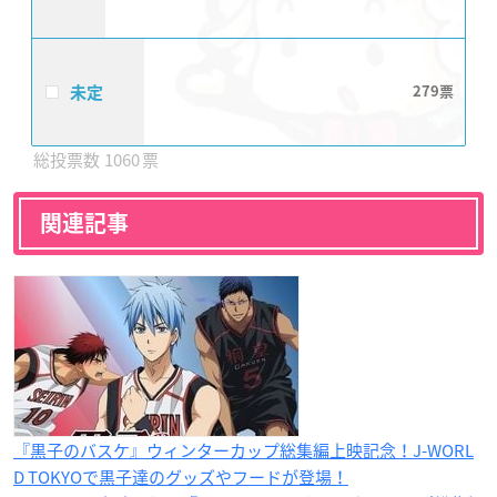
未定
279
1060
関連記事
『黒子のバスケ』ウィンターカップ総集編上映記念！J-WORL
D TOKYOで黒子達のグッズやフードが登場！