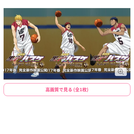
高画質で見る (全1枚)