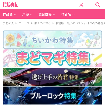
に
じ
め
ん
作品名
声優
舞台俳優
作者名
にじめん
>
ニュース
>
黒子のバスケ
> 劇場版『黒子のバスケ』は作者の藤巻