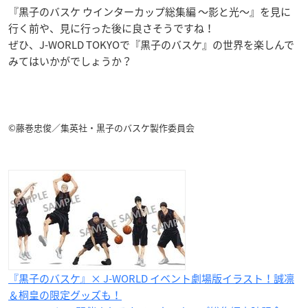
『黒子のバスケ ウインターカップ総集編 ～影と光～』を見に
行く前や、見に行った後に良さそうですね！
ぜひ、J-WORLD TOKYOで『黒子のバスケ』の世界を楽しんで
みてはいかがでしょうか？
©藤巻忠俊／集英社・黒子のバスケ製作委員会
『黒子のバスケ』​× J-WORLD イベント劇場版イラスト！誠凛
＆桐皇の限定グッズも！