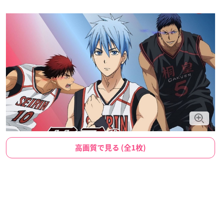
高画質で見る (全1枚)