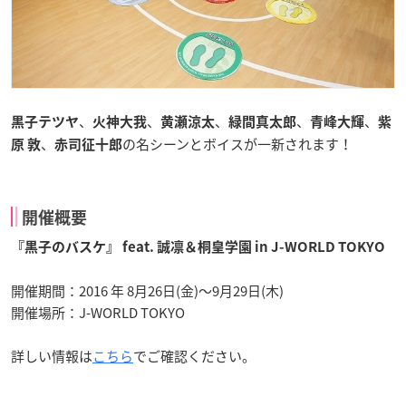
、
、
、
、
、
黒子テツヤ
火神大我
黄瀬涼太
緑間真太郎
青峰大輝
紫
、
の名シーンとボイスが一新されます！
原 敦
赤司征十郎
開催概要
『黒子のバスケ』 feat. 誠凛＆桐皇学園 in J-WORLD TOKYO
開催期間：2016 年 8月26日(金)〜9月29日(木)
開催場所：J-WORLD TOKYO
詳しい情報は
こちら
でご確認ください。