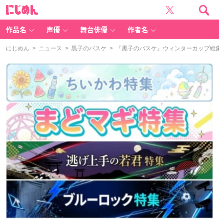
に
じ
め
ん
作品名
声優
舞台俳優
作者名
にじめん
>
ニュース
>
黒子のバスケ
> 『黒子のバスケ』ウィンターカップ総集編