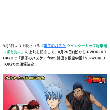
9月3日より上映される
『
黒子のバスケ
ウインターカップ総集編
の上映を記念して、
から
～影と光～』
8月26日(金)
J-WORLD T
で
OKYO
『黒子のバスケ』 feat. 誠凛＆桐皇学園 in J-WORLD
の
TOKYO
開催決定！